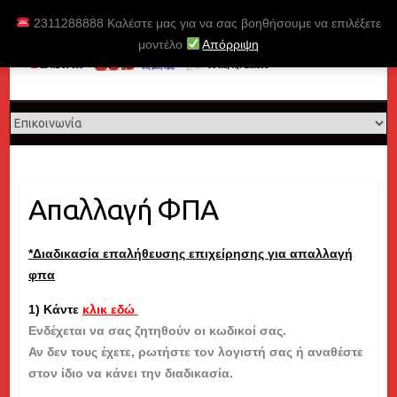
Skip
2311288888 Καλέστε μας για να σας βοηθήσουμε να επιλέξετε
to
μοντέλο
Απόρριψη
content
Απαλλαγή ΦΠΑ
*Διαδικασία επαλήθευσης επιχείρησης για απαλλαγή
φπα
1) Κάντε
κλικ εδώ
Ενδέχεται να σας ζητηθούν οι κωδικοί σας.
Αν δεν τους έχετε, ρωτήστε τον λογιστή σας ή αναθέστε
στον ίδιο να κάνει την διαδικασία.