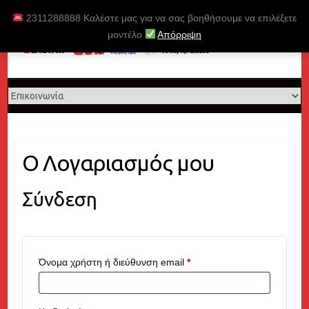
Skip
2311288888 Καλέστε μας για να σας βοηθήσουμε να επιλέξετε
to
μοντέλο
Απόρριψη
content
Ο Λογαριασμός μου
Σύνδεση
Απαιτείται
Όνομα χρήστη ή διεύθυνση email
*