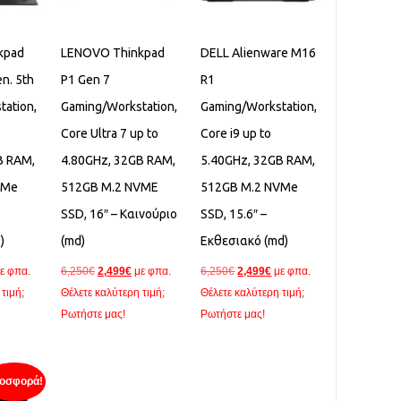
kpad
LENOVO Thinkpad
DELL Alienware M16
n. 5th
P1 Gen 7
R1
tation,
Gaming/Workstation,
Gaming/Workstation,
Core Ultra 7 up to
Core i9 up to
B RAM,
4.80GHz, 32GB RAM,
5.40GHz, 32GB RAM,
VMe
512GB M.2 NVME
512GB M.2 NVMe
SSD, 16″ – Καινούριο
SSD, 15.6″ –
)
(md)
Εκθεσιακό (md)
Original
Η
Original
Η
ε φπα.
6,250
€
2,499
€
με φπα.
6,250
€
2,499
€
με φπα.
ρέχουσα
price
τρέχουσα
price
τρέχουσα
τιμή;
Θέλετε καλύτερη τιμή;
Θέλετε καλύτερη τιμή;
ιμή
was:
τιμή
was:
τιμή
Ρωτήστε μας!
Ρωτήστε μας!
ναι:
6,250€.
είναι:
6,250€.
είναι:
,499€.
2,499€.
2,499€.
οσφορά!