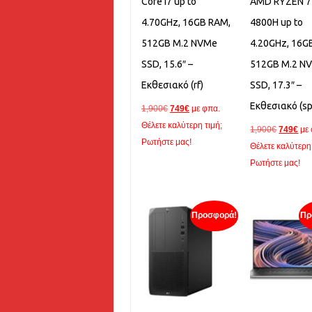
Core i7 up to
AMD RYZEN 7
4.70GHz, 16GB RAM,
4800H up to
512GB M.2 NVMe
4.20GHz, 16G
SSD, 15.6″ –
512GB M.2 N
Εκθεσιακό (rf)
SSD, 17.3″ –
Εκθεσιακό (sp
Original
Η
1,900
€
749
€
με φπα.
price
τρέχουσα
Θέλετε καλύτερη τιμή;
Original
Η
1,900
€
749
€
με
was:
τιμή
Ρωτήστε μας!
price
τρέ
Θέλετε καλύτερη 
1,900€.
είναι:
was:
τιμ
Ρωτήστε μας!
749€.
1,900€.
είνα
749
Προσφορά!
Πρ