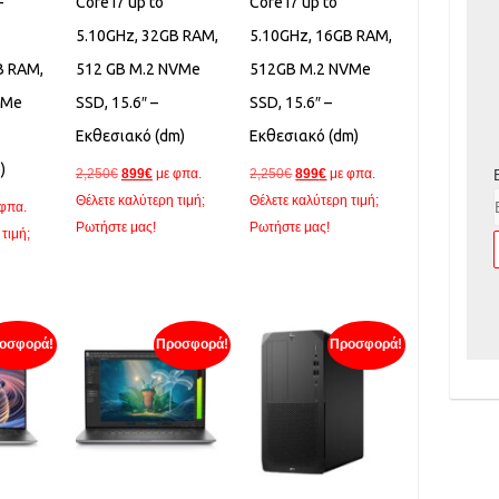
-
Core i7 up to
Core i7 up to
5.10GHz, 32GB RAM,
5.10GHz, 16GB RAM,
B RAM,
512 GB M.2 NVMe
512GB M.2 NVMe
VMe
SSD, 15.6″ –
SSD, 15.6″ –
Εκθεσιακό (dm)
Εκθεσιακό (dm)
)
Original
Η
Original
Η
2,250
€
899
€
με φπα.
2,250
€
899
€
με φπα.
price
τρέχουσα
price
τρέχουσα
Θέλετε καλύτερη τιμή;
Θέλετε καλύτερη τιμή;
 φπα.
was:
τιμή
was:
τιμή
Ρωτήστε μας!
Ρωτήστε μας!
χουσα
τιμή;
2,250€.
είναι:
2,250€.
είναι:
ή
899€.
899€.
ι:
€.
οσφορά!
Προσφορά!
Προσφορά!