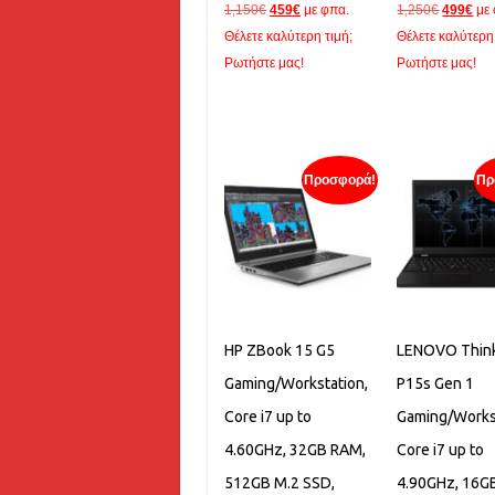
Original
Η
Original
Η
1,150
€
459
€
με φπα.
1,250
€
499
€
με
price
τρέχουσα
price
τρέ
Θέλετε καλύτερη τιμή;
Θέλετε καλύτερη 
was:
τιμή
was:
τιμ
Ρωτήστε μας!
Ρωτήστε μας!
1,150€.
είναι:
1,250€.
είνα
459€.
499
Προσφορά!
Πρ
HP ZBook 15 G5
LENOVO Thin
Gaming/Workstation,
P15s Gen 1
Core i7 up to
Gaming/Works
4.60GHz, 32GB RAM,
Core i7 up to
512GB M.2 SSD,
4.90GHz, 16G