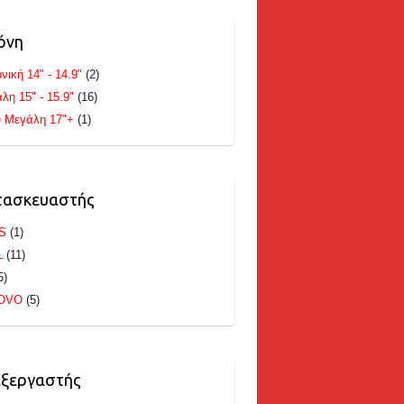
όνη
νική 14" - 14.9"
(2)
λη 15" - 15.9"
(16)
 Μεγάλη 17"+
(1)
τασκευαστής
S
(1)
L
(11)
5)
OVO
(5)
εξεργαστής