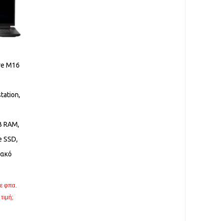
re M16
tation,
B RAM,
 SSD,
ιακό
ε φπα.
ρέχουσα
τιμή;
ιμή
ναι: