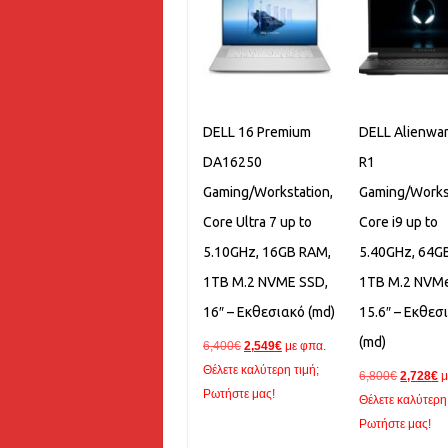
DELL 16 Premium
DELL Alienwa
DA16250
R1
Gaming/Workstation,
Gaming/Works
Core Ultra 7 up to
Core i9 up to
5.10GHz, 16GB RAM,
5.40GHz, 64G
1TB M.2 NVME SSD,
1TB M.2 NVMe
16″ – Εκθεσιακό (md)
15.6″ – Εκθεσ
(md)
Original
Η
6,400
€
2,549
€
με φπα.
price
τρέχουσα
Θέλετε καλύτερη τιμή;
Original
Η
6,800
€
2,728
€
μ
was:
τιμή
Ρωτήστε μας!
price
τ
Θέλετε καλύτερη 
6,400€.
είναι:
was:
τ
Ρωτήστε μας!
2,549€.
6,800€.
εί