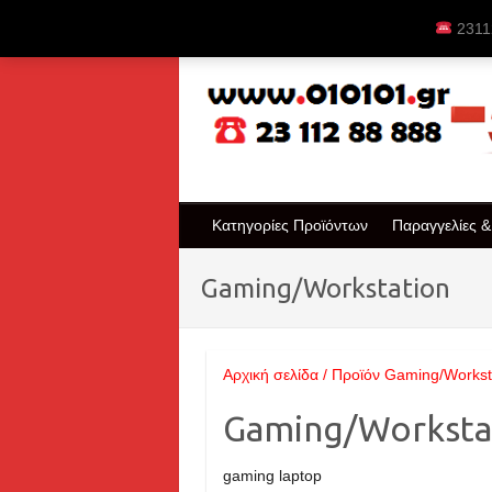
Skip
23112
to
content
Κατηγορίες Προϊόντων
Παραγγελίες 
Gaming/Workstation
Αρχική σελίδα
/ Προϊόν Gaming/Workst
Gaming/Worksta
gaming laptop