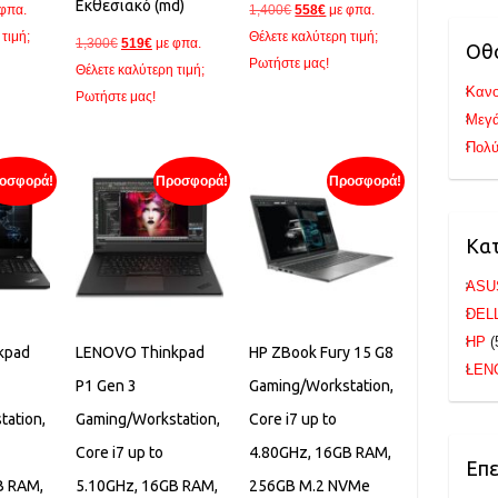
Εκθεσιακό (md)
Original
Η
 φπα.
1,400
€
558
€
με φπα.
χουσα
price
τρέχουσα
τιμή;
Θέλετε καλύτερη τιμή;
Original
Η
1,300
€
519
€
με φπα.
Οθ
ή
was:
τιμή
Ρωτήστε μας!
price
τρέχουσα
Θέλετε καλύτερη τιμή;
ι:
1,400€.
είναι:
Κανο
was:
τιμή
Ρωτήστε μας!
€.
558€.
Μεγά
1,300€.
είναι:
Πολύ
519€.
οσφορά!
Προσφορά!
Προσφορά!
Κα
ASU
DEL
HP
(
kpad
LENOVO Thinkpad
HP ZBook Fury 15 G8
LEN
P1 Gen 3
Gaming/Workstation,
tation,
Gaming/Workstation,
Core i7 up to
Core i7 up to
4.80GHz, 16GB RAM,
Επ
B RAM,
5.10GHz, 16GB RAM,
256GB M.2 NVMe