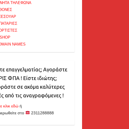
ΙΝΗΤΑ ΤΗΛΕΦΩΝΑ
ΘΟΝΕΣ
ΞΕΣΟΥΑΡ
ΠΑΤΑΡΙΕΣ
ΟΡΤΙΣΤΕΣ
-SHOP
OMAIN NAMES
τε επαγγελματίας; Αγοράστε
ΙΣ ΦΠΑ ! Είστε ιδιώτης;
ράστε σε ακόμα καλύτερες
ές από τις αναγραφόμενες !
ε κλικ εδώ
ή
μερωθείτε στο
2311288888