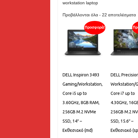
workstation laptop
S
Προβάλλονται όλα - 22 αποτελέσματα
b
Προσφορά!
Πρ
p
l
t
h
DELL Inspiron 3493
DELL Precisio
Gaming/Workstation,
Workstation/
Core i5 up to
Core i7 up to
3.60GHz, 8GB RAM,
4.30GHz, 16G
256GB M.2 NVMe
256GB M.2 N
SSD, 14″ –
SSD, 15.6″ –
Εκθεσιακό (md)
Εκθεσιακό (sp