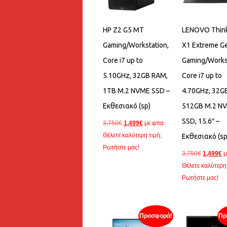
HP Z2 G5 MT
LENOVO Thin
Gaming/Workstation,
X1 Extreme Ge
Core i7 up to
Gaming/Works
5.10GHz, 32GB RAM,
Core i7 up to
1TB M.2 NVME SSD –
4.70GHz, 32G
Εκθεσιακό (sp)
512GB M.2 N
SSD, 15.6″ –
Original
Η
3,750
€
1,499
€
με φπα.
price
τρέχουσα
Θέλετε καλύτερη τιμή;
Εκθεσιακό (sp
was:
τιμή
Ρωτήστε μας!
Original
Η
3,750
€
1,499
€
μ
3,750€.
είναι:
price
τ
Θέλετε καλύτερη 
1,499€.
was:
τ
Ρωτήστε μας!
3,750€.
εί
1
Προσφορά!
Πρ