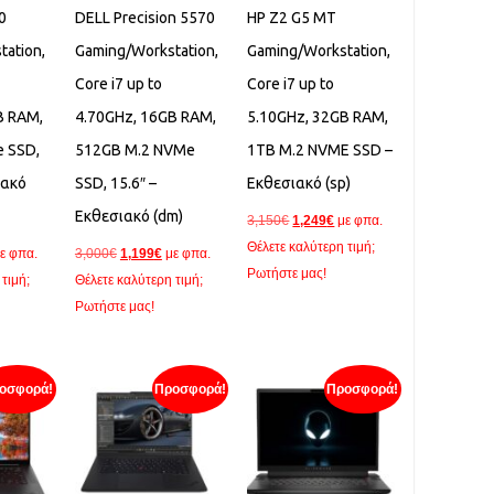
0
DELL Precision 5570
HP Z2 G5 MT
tation,
Gaming/Workstation,
Gaming/Workstation,
Core i7 up to
Core i7 up to
B RAM,
4.70GHz, 16GB RAM,
5.10GHz, 32GB RAM,
 SSD,
512GB M.2 NVMe
1TB M.2 NVME SSD –
ιακό
SSD, 15.6″ –
Εκθεσιακό (sp)
Εκθεσιακό (dm)
Original
Η
3,150
€
1,249
€
με φπα.
price
τρέχουσα
Θέλετε καλύτερη τιμή;
Original
Η
ε φπα.
3,000
€
1,199
€
με φπα.
was:
τιμή
Ρωτήστε μας!
ρέχουσα
price
τρέχουσα
τιμή;
Θέλετε καλύτερη τιμή;
3,150€.
είναι:
ιμή
was:
τιμή
Ρωτήστε μας!
1,249€.
ναι:
3,000€.
είναι:
,049€.
1,199€.
οσφορά!
Προσφορά!
Προσφορά!