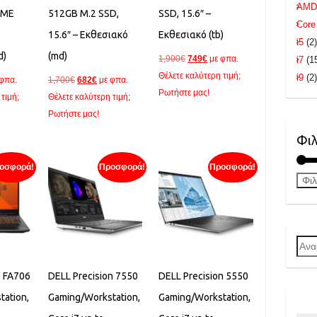
AM
VME
512GB M.2 SSD,
SSD, 15.6″ –
Core
15.6″ – Εκθεσιακό
Εκθεσιακό (tb)
i5
(2
d)
(md)
Original
Η
1,900
€
749
€
με φπα.
i7
(1
price
τρέχουσα
Θέλετε καλύτερη τιμή;
i9
(2
Original
Η
 φπα.
1,700
€
682
€
με φπα.
was:
τιμή
Ρωτήστε μας!
χουσα
price
τρέχουσα
τιμή;
Θέλετε καλύτερη τιμή;
1,900€.
είναι:
ή
was:
τιμή
Ρωτήστε μας!
749€.
ι:
1,700€.
είναι:
Φιλ
€.
682€.
οσφορά!
Προσφορά!
Προσφορά!
Φι
Ανα
για:
 FA706
DELL Precision 7550
DELL Precision 5550
tation,
Gaming/Workstation,
Gaming/Workstation,