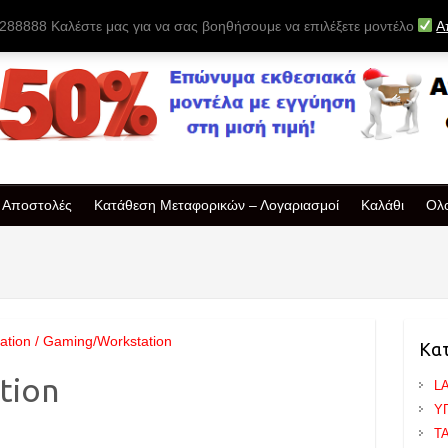
88888 Καλέστε μας για να σας βοηθήσουμε να επιλέξετε μοντέλο
Α
& Αποστολές
Κατάθεση Μεταφορικών – Λογαριασμοί
Καλάθι
Ολ
ation / Gaming/Workstation
Κα
tion
L
Υ
T