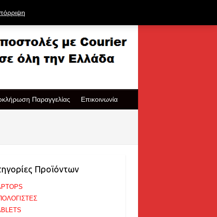
πόρριψη
οκλήρωση Παραγγελίας
Επικοινωνία
τηγορίες Προϊόντων
APTOPS
ΠΟΛΟΓΙΣΤΕΣ
ABLETS