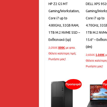
HP Z2 G5 MT
DELL XPS 952
Gaming/Workstation,
Gaming/Works
Core i7 up to
Core i7 up to
4.80GHz, 32GB RAM,
4.70GHz, 32G
1TB M.2 NVME SSD –
1TB M.2 NVMe
Εκθεσιακό (sp)
15.6″ – Εκθεσ
(dm)
Original
Η
2,250
€
899
€
με φπα.
price
τρέχουσα
Θέλετε καλύτερη τιμή;
Original
Η
2,650
€
1,049
€
μ
was:
τιμή
Ρωτήστε μας!
price
τ
Θέλετε καλύτερη 
2,250€.
είναι:
was:
τ
Ρωτήστε μας!
899€.
2,650€.
εί
1
Προσφορά!
Πρ