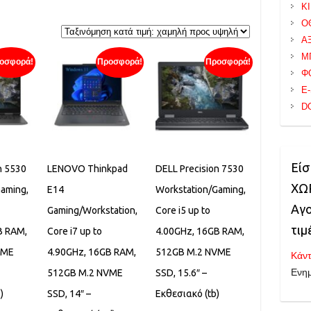
Κ
Ο
orted
Α
y
Μ
οσφορά!
Προσφορά!
Προσφορά!
rice:
Φ
ow
E
o
D
igh
Είσ
n 5530
LENOVO Thinkpad
DELL Precision 7530
ΧΩΡ
Gaming,
E14
Workstation/Gaming,
Αγο
Gaming/Workstation,
Core i5 up to
τιμ
B RAM,
Core i7 up to
4.00GHz, 16GB RAM,
VME
4.90GHz, 16GB RAM,
512GB M.2 NVME
Κάντ
Ενη
512GB M.2 NVME
SSD, 15.6″ –
)
SSD, 14″ –
Εκθεσιακό (tb)