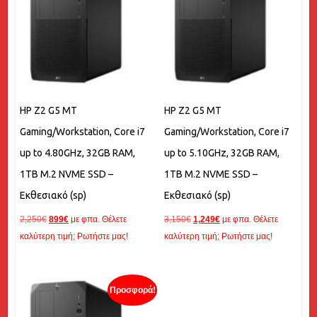
HP Z2 G5 MT
HP Z2 G5 MT
Gaming/Workstation, Core i7
Gaming/Workstation, Core i7
up to 4.80GHz, 32GB RAM,
up to 5.10GHz, 32GB RAM,
1TB M.2 NVME SSD –
1TB M.2 NVME SSD –
Εκθεσιακό (sp)
Εκθεσιακό (sp)
Original
Η
Original
Η
2,250
€
899
€
με φπα. Θέλετε
3,150
€
1,249
€
με φπα. Θέλετε
price
τρέχουσα
price
τρέχουσα
καλύτερη τιμή; Ρωτήστε μας!
καλύτερη τιμή; Ρωτήστε μας!
was:
τιμή
was:
τιμή
2,250€.
είναι:
3,150€.
είναι:
899€.
1,249€.
Προσφορά!