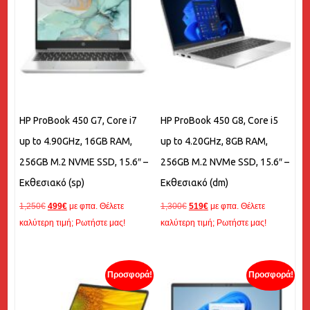
HP ProBook 450 G7, Core i7
HP ProBook 450 G8, Core i5
up to 4.90GHz, 16GB RAM,
up to 4.20GHz, 8GB RAM,
256GB M.2 NVME SSD, 15.6″ –
256GB M.2 NVMe SSD, 15.6″ –
Εκθεσιακό (sp)
Εκθεσιακό (dm)
Original
Η
Original
Η
1,250
€
499
€
με φπα. Θέλετε
1,300
€
519
€
με φπα. Θέλετε
price
τρέχουσα
price
τρέχουσα
καλύτερη τιμή; Ρωτήστε μας!
καλύτερη τιμή; Ρωτήστε μας!
was:
τιμή
was:
τιμή
1,250€.
είναι:
1,300€.
είναι:
499€.
519€.
Προσφορά!
Προσφορά!