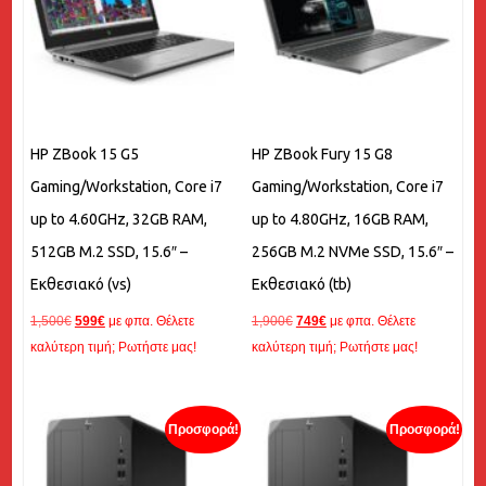
HP ZBook 15 G5
HP ZBook Fury 15 G8
Gaming/Workstation, Core i7
Gaming/Workstation, Core i7
up to 4.60GHz, 32GB RAM,
up to 4.80GHz, 16GB RAM,
512GB M.2 SSD, 15.6″ –
256GB M.2 NVMe SSD, 15.6″ –
Εκθεσιακό (vs)
Εκθεσιακό (tb)
Original
Η
Original
Η
1,500
€
599
€
με φπα. Θέλετε
1,900
€
749
€
με φπα. Θέλετε
price
τρέχουσα
price
τρέχουσα
καλύτερη τιμή; Ρωτήστε μας!
καλύτερη τιμή; Ρωτήστε μας!
was:
τιμή
was:
τιμή
1,500€.
είναι:
1,900€.
είναι:
599€.
749€.
Προσφορά!
Προσφορά!