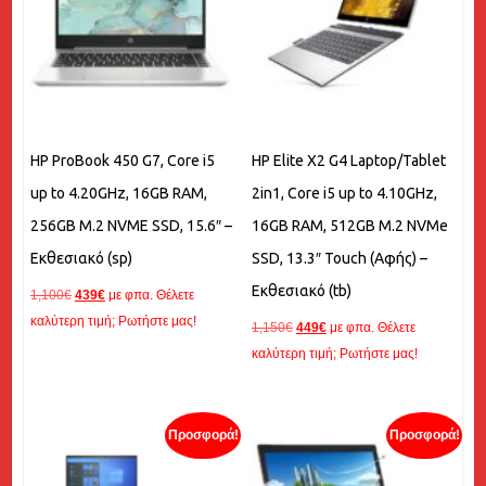
HP ProBook 450 G7, Core i5
HP Elite X2 G4 Laptop/Tablet
up to 4.20GHz, 16GB RAM,
2in1, Core i5 up to 4.10GHz,
256GB M.2 NVME SSD, 15.6″ –
16GB RAM, 512GB M.2 NVMe
Εκθεσιακό (sp)
SSD, 13.3″ Touch (Αφής) –
Εκθεσιακό (tb)
Original
Η
1,100
€
439
€
με φπα. Θέλετε
price
τρέχουσα
καλύτερη τιμή; Ρωτήστε μας!
Original
Η
1,150
€
449
€
με φπα. Θέλετε
was:
τιμή
price
τρέχουσα
καλύτερη τιμή; Ρωτήστε μας!
1,100€.
είναι:
was:
τιμή
439€.
1,150€.
είναι:
449€.
Προσφορά!
Προσφορά!