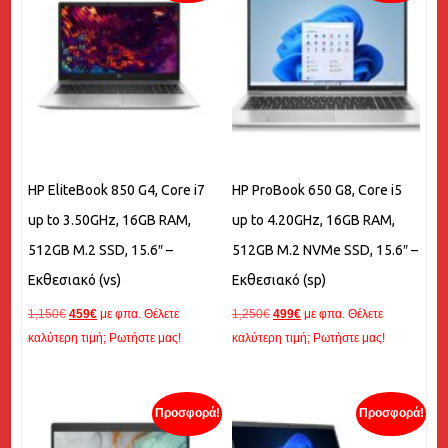
HP EliteBook 850 G4, Core i7
HP ProBook 650 G8, Core i5
up to 3.50GHz, 16GB RAM,
up to 4.20GHz, 16GB RAM,
512GB M.2 SSD, 15.6″ –
512GB M.2 NVMe SSD, 15.6″ –
Εκθεσιακό (vs)
Εκθεσιακό (sp)
Original
Η
Original
Η
1,150
€
459
€
με φπα. Θέλετε
1,250
€
499
€
με φπα. Θέλετε
price
τρέχουσα
price
τρέχουσα
καλύτερη τιμή; Ρωτήστε μας!
καλύτερη τιμή; Ρωτήστε μας!
was:
τιμή
was:
τιμή
1,150€.
είναι:
1,250€.
είναι:
459€.
499€.
Προσφορά!
Προσφορά!