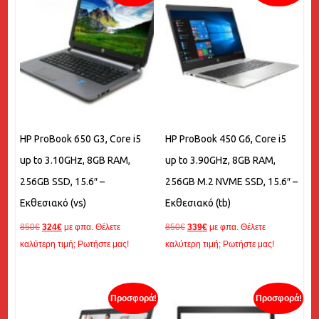
HP ProBook 650 G3, Core i5
HP ProBook 450 G6, Core i5
up to 3.10GHz, 8GB RAM,
up to 3.90GHz, 8GB RAM,
256GB SSD, 15.6″ –
256GB M.2 NVME SSD, 15.6″ –
Εκθεσιακό (vs)
Εκθεσιακό (tb)
Original
Η
Original
Η
850
€
324
€
με φπα. Θέλετε
850
€
339
€
με φπα. Θέλετε
price
τρέχουσα
price
τρέχουσα
καλύτερη τιμή; Ρωτήστε μας!
καλύτερη τιμή; Ρωτήστε μας!
was:
τιμή
was:
τιμή
850€.
είναι:
850€.
είναι:
324€.
339€.
Προσφορά!
Προσφορά!