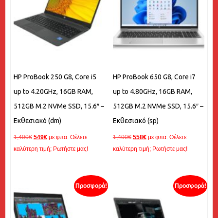
HP ProBook 250 G8, Core i5
HP ProBook 650 G8, Core i7
up to 4.20GHz, 16GB RAM,
up to 4.80GHz, 16GB RAM,
512GB M.2 NVMe SSD, 15.6″ –
512GB M.2 NVMe SSD, 15.6″ –
Εκθεσιακό (dm)
Εκθεσιακό (sp)
Original
Η
Original
Η
1,400
€
549
€
με φπα. Θέλετε
1,400
€
558
€
με φπα. Θέλετε
price
τρέχουσα
price
τρέχουσα
καλύτερη τιμή; Ρωτήστε μας!
καλύτερη τιμή; Ρωτήστε μας!
was:
τιμή
was:
τιμή
1,400€.
είναι:
1,400€.
είναι:
549€.
558€.
Προσφορά!
Προσφορά!