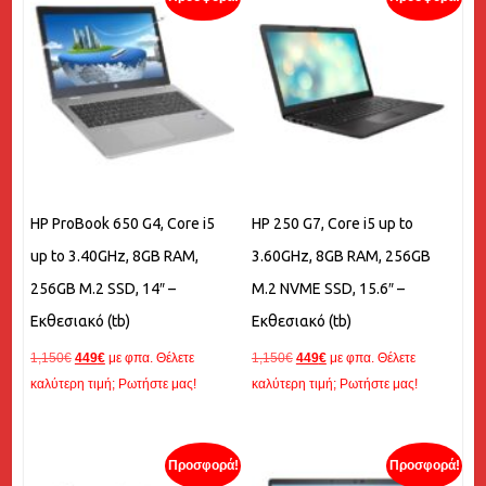
HP ProBook 650 G4, Core i5
HP 250 G7, Core i5 up to
up to 3.40GHz, 8GB RAM,
3.60GHz, 8GB RAM, 256GB
256GB M.2 SSD, 14″ –
M.2 NVME SSD, 15.6″ –
Εκθεσιακό (tb)
Εκθεσιακό (tb)
Original
Η
Original
Η
1,150
€
449
€
με φπα. Θέλετε
1,150
€
449
€
με φπα. Θέλετε
price
τρέχουσα
price
τρέχουσα
καλύτερη τιμή; Ρωτήστε μας!
καλύτερη τιμή; Ρωτήστε μας!
was:
τιμή
was:
τιμή
1,150€.
είναι:
1,150€.
είναι:
449€.
449€.
Προσφορά!
Προσφορά!