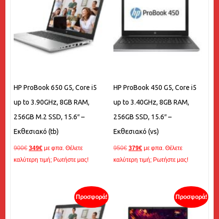
HP ProBook 650 G5, Core i5
HP ProBook 450 G5, Core i5
up to 3.90GHz, 8GB RAM,
up to 3.40GHz, 8GB RAM,
256GB M.2 SSD, 15.6″ –
256GB SSD, 15.6″ –
Εκθεσιακό (tb)
Εκθεσιακό (vs)
Original
Η
Original
Η
900
€
349
€
με φπα. Θέλετε
950
€
379
€
με φπα. Θέλετε
price
τρέχουσα
price
τρέχουσα
καλύτερη τιμή; Ρωτήστε μας!
καλύτερη τιμή; Ρωτήστε μας!
was:
τιμή
was:
τιμή
900€.
είναι:
950€.
είναι:
349€.
379€.
Προσφορά!
Προσφορά!