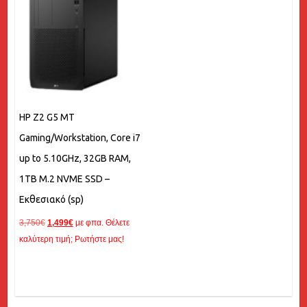
HP Z2 G5 MT
Gaming/Workstation, Core i7
up to 5.10GHz, 32GB RAM,
1TB M.2 NVME SSD –
Εκθεσιακό (sp)
Original
Η
3,750
€
1,499
€
με φπα. Θέλετε
price
τρέχουσα
καλύτερη τιμή; Ρωτήστε μας!
was:
τιμή
3,750€.
είναι:
1,499€.