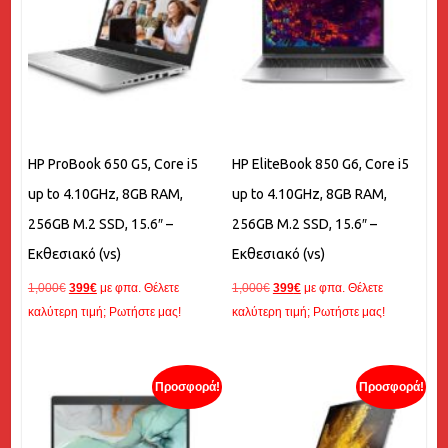
HP ProBook 650 G5, Core i5
HP EliteBook 850 G6, Core i5
up to 4.10GHz, 8GB RAM,
up to 4.10GHz, 8GB RAM,
256GB M.2 SSD, 15.6″ –
256GB M.2 SSD, 15.6″ –
Εκθεσιακό (vs)
Εκθεσιακό (vs)
Original
Η
Original
Η
1,000
€
399
€
με φπα. Θέλετε
1,000
€
399
€
με φπα. Θέλετε
price
τρέχουσα
price
τρέχουσα
καλύτερη τιμή; Ρωτήστε μας!
καλύτερη τιμή; Ρωτήστε μας!
was:
τιμή
was:
τιμή
1,000€.
είναι:
1,000€.
είναι:
399€.
399€.
Προσφορά!
Προσφορά!