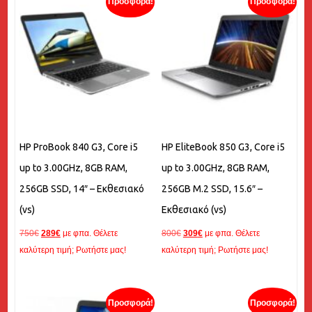
Προσφορά!
Προσφορά!
to
high
HP ProBook 840 G3, Core i5
HP EliteBook 850 G3, Core i5
up to 3.00GHz, 8GB RAM,
up to 3.00GHz, 8GB RAM,
256GB SSD, 14″ – Εκθεσιακό
256GB M.2 SSD, 15.6″ –
(vs)
Εκθεσιακό (vs)
Original
Η
Original
Η
750
€
289
€
με φπα. Θέλετε
800
€
309
€
με φπα. Θέλετε
price
τρέχουσα
price
τρέχουσα
καλύτερη τιμή; Ρωτήστε μας!
καλύτερη τιμή; Ρωτήστε μας!
was:
τιμή
was:
τιμή
750€.
είναι:
800€.
είναι:
289€.
309€.
Προσφορά!
Προσφορά!