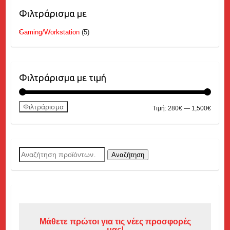
Φιλτράρισμα με
Gaming/Workstation
(5)
Φιλτράρισμα με τιμή
Φιλτράρισμα
Ελάχισ
Μέγιστ
Τιμή:
280€
—
1,500€
τιμή
τιμή
Αναζήτηση
Αναζήτηση
για:
Μάθετε πρώτοι για τις νέες προσφορές
μας!