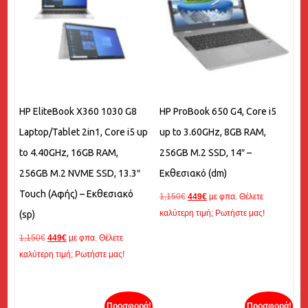
HP EliteBook X360 1030 G8
HP ProBook 650 G4, Core i5
Laptop/Tablet 2in1, Core i5 up
up to 3.60GHz, 8GB RAM,
to 4.40GHz, 16GB RAM,
256GB M.2 SSD, 14″ –
256GB M.2 NVME SSD, 13.3″
Εκθεσιακό (dm)
Touch (Αφής) – Εκθεσιακό
Original
Η
1,150
€
449
€
με φπα. Θέλετε
price
τρέχουσα
καλύτερη τιμή; Ρωτήστε μας!
(sp)
was:
τιμή
Original
Η
1,150
€
449
€
με φπα. Θέλετε
1,150€.
είναι:
price
τρέχουσα
καλύτερη τιμή; Ρωτήστε μας!
449€.
was:
τιμή
1,150€.
είναι:
449€.
Προσφορά!
Προσφορά!