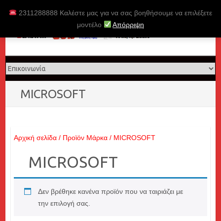
Skip
2311288888 Καλέστε μας για να σας βοηθήσουμε να επιλέξετε
to
μοντέλο
Απόρριψη
content
MICROSOFT
Αρχική σελίδα
/ Προϊόν Μάρκα / MICROSOFT
MICROSOFT
Δεν βρέθηκε κανένα προϊόν που να ταιριάζει με
την επιλογή σας.