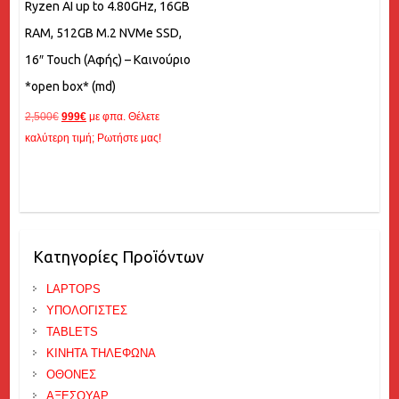
Ryzen AI up to 4.80GHz, 16GB
RAM, 512GB M.2 NVMe SSD,
16″ Touch (Αφής) – Καινούριο
*open box* (md)
Original
Η
2,500
€
999
€
με φπα. Θέλετε
price
τρέχουσα
καλύτερη τιμή; Ρωτήστε μας!
was:
τιμή
2,500€.
είναι:
999€.
Κατηγορίες Προϊόντων
LAPTOPS
ΥΠΟΛΟΓΙΣΤΕΣ
TABLETS
ΚΙΝΗΤΑ ΤΗΛΕΦΩΝΑ
ΟΘΟΝΕΣ
ΑΞΕΣΟΥΑΡ