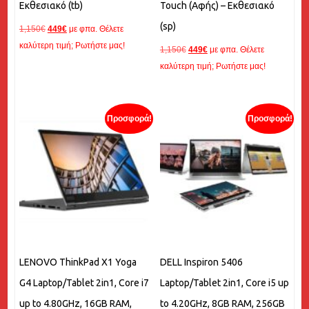
Εκθεσιακό (tb)
Touch (Αφής) – Εκθεσιακό
(sp)
Original
Η
1,150
€
449
€
με φπα. Θέλετε
price
τρέχουσα
καλύτερη τιμή; Ρωτήστε μας!
Original
Η
1,150
€
449
€
με φπα. Θέλετε
was:
τιμή
price
τρέχουσα
καλύτερη τιμή; Ρωτήστε μας!
1,150€.
είναι:
was:
τιμή
449€.
1,150€.
είναι:
449€.
Προσφορά!
Προσφορά!
LENOVO ThinkPad X1 Yoga
DELL Inspiron 5406
G4 Laptop/Tablet 2in1, Core i7
Laptop/Tablet 2in1, Core i5 up
up to 4.80GHz, 16GB RAM,
to 4.20GHz, 8GB RAM, 256GB