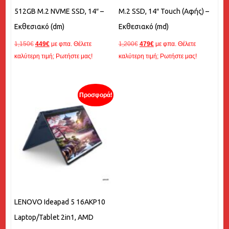
512GB M.2 NVME SSD, 14″ –
M.2 SSD, 14″ Touch (Αφής) –
Εκθεσιακό (dm)
Εκθεσιακό (md)
Original
Η
Original
Η
1,150
€
449
€
με φπα. Θέλετε
1,200
€
479
€
με φπα. Θέλετε
price
τρέχουσα
price
τρέχουσα
καλύτερη τιμή; Ρωτήστε μας!
καλύτερη τιμή; Ρωτήστε μας!
was:
τιμή
was:
τιμή
1,150€.
είναι:
1,200€.
είναι:
449€.
479€.
Προσφορά!
LENOVO Ideapad 5 16AKP10
Laptop/Tablet 2in1, AMD