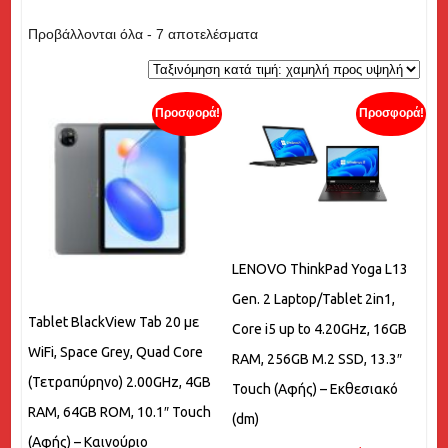
Sorted
Προβάλλονται όλα - 7 αποτελέσματα
by
price:
low
Προσφορά!
Προσφορά!
to
high
LENOVO ThinkPad Yoga L13
Gen. 2 Laptop/Tablet 2in1,
Tablet BlackView Tab 20 με
Core i5 up to 4.20GHz, 16GB
WiFi, Space Grey, Quad Core
RAM, 256GB M.2 SSD, 13.3″
(Τετραπύρηνο) 2.00GHz, 4GB
Touch (Αφής) – Εκθεσιακό
RAM, 64GB ROM, 10.1″ Touch
(dm)
(Αφής) – Καινούριο