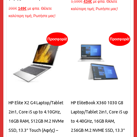
Original
Η
1,100
€
434
€
με φπα. Θέλετε
Original
Η
200
€
149
€
με φπα. Θέλετε
price
τρέχουσα
καλύτερη τιμή; Ρωτήστε μας!
price
τρέχουσα
καλύτερη τιμή; Ρωτήστε μας!
was:
τιμή
was:
τιμή
1,100€.
είναι:
200€.
είναι:
434€.
149€.
Προσφορά!
Προσφορά!
HP Elite X2 G4 Laptop/Tablet
HP EliteBook X360 1030 G8
2in1, Core i5 up to 4.10GHz,
Laptop/Tablet 2in1, Core i5 up
16GB RAM, 512GB M.2 NVMe
to 4.40GHz, 16GB RAM,
SSD, 13.3″ Touch (Αφής) –
256GB M.2 NVME SSD, 13.3″