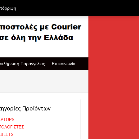
πόρριψη
οκλήρωση Παραγγελίας
Επικοινωνία
τηγορίες Προϊόντων
APTOPS
ΠΟΛΟΓΙΣΤΕΣ
ABLETS