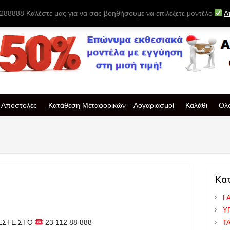
88888 Καλέστε μας για να σας βοηθήσουμε να επιλέξετε μοντέλο
Α
& Αποστολές
Κατάθεση Μεταφορικών – Λογαριασμοί
Καλάθι
Ολ
Κα
L
Υ
ΛΕΣΤΕ ΣΤΟ
23 112 88 888
T