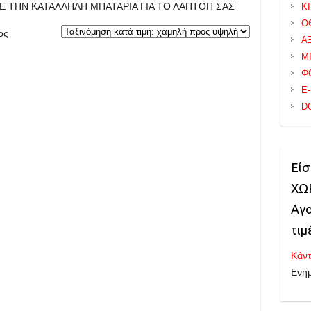
Ε ΤΗΝ ΚΑΤΑΛΛΗΛΗ ΜΠΑΤΑΡΙΑ ΓΙΑ ΤΟ ΛΑΠΤΟΠ ΣΑΣ
Κ
Ο
ος
Α
Μ
Φ
E
D
Είσ
ΧΩΡ
Αγο
τιμ
Κάντ
Ενη