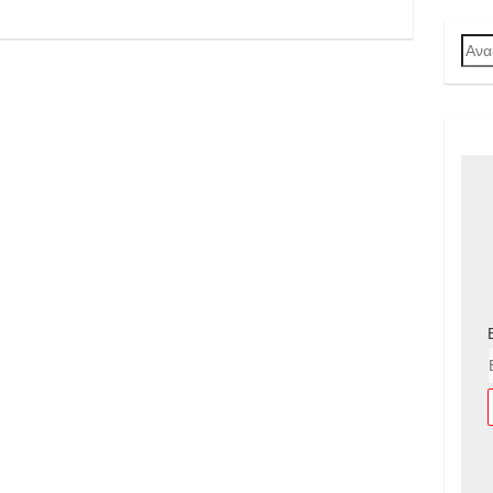
Ανα
για: