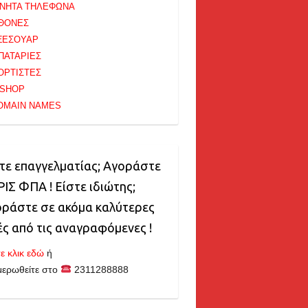
ΙΝΗΤΑ ΤΗΛΕΦΩΝΑ
ΘΟΝΕΣ
ΞΕΣΟΥΑΡ
ΠΑΤΑΡΙΕΣ
ΟΡΤΙΣΤΕΣ
-SHOP
OMAIN NAMES
τε επαγγελματίας; Αγοράστε
ΙΣ ΦΠΑ ! Είστε ιδιώτης;
ράστε σε ακόμα καλύτερες
ές από τις αναγραφόμενες !
ε κλικ εδώ
ή
μερωθείτε στο
2311288888