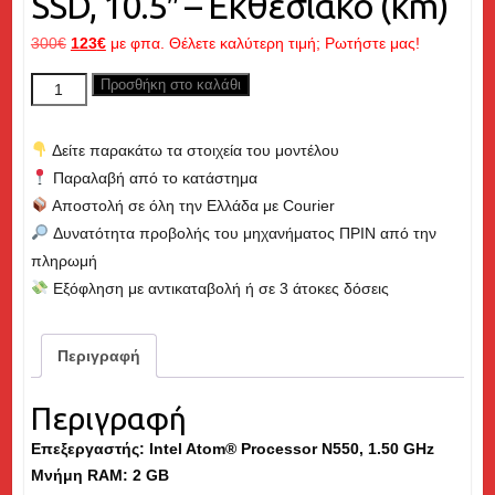
SSD, 10.5″ – Εκθεσιακό (km)
Original
Η
300
€
123
€
με φπα. Θέλετε καλύτερη τιμή; Ρωτήστε μας!
price
τρέχουσα
DELL
Προσθήκη στο καλάθι
was:
τιμή
Latitude
300€.
είναι:
2120,
123€.
Δείτε παρακάτω τα στοιχεία του μοντέλου
Atom
Παραλαβή από το κατάστημα
1.50GHz,
Αποστολή σε όλη την Ελλάδα με Courier
2GB
Δυνατότητα προβολής του μηχανήματος ΠΡΙΝ από την
RAM,
πληρωμή
128GB
Εξόφληση με αντικαταβολή ή σε 3 άτοκες δόσεις
SSD,
10.5"
-
Περιγραφή
Εκθεσιακό
(km)
Περιγραφή
ποσότητα
Επεξεργαστής: Intel Atom® Processor N550, 1.50 GHz
Μνήμη
RAM
: 2 GB