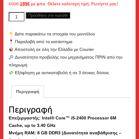
Original
Η
500
€
199
€
με φπα. Θέλετε καλύτερη τιμή; Ρωτήστε μας!
price
τρέχουσα
DELL
Προσθήκη στο καλάθι
was:
τιμή
Optiplex
500€.
είναι:
790
199€.
Δείτε παρακάτω τα στοιχεία του μοντέλου
MT,
Παραλαβή από το κατάστημα
Core
Αποστολή σε όλη την Ελλάδα με Courier
i5
Δυνατότητα προβολής του μηχανήματος ΠΡΙΝ από την
up
πληρωμή
to
Εξόφληση με αντικαταβολή ή σε 3 άτοκες δόσεις
3.40GHz,
8GB
RAM,
Περιγραφή
256GB
SSD
Περιγραφή
+
Επεξεργαστής: Intel® Core™ i5-2400 Processor 6M
500GB
Cache, up to 3.40 GHz
HDD
Μνήμη
RAM
: 8 GB DDR3 (Δυνατότητα αναβάθμισης –
-