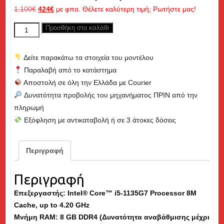
Original
Η
1,100
€
424
€
με φπα. Θέλετε καλύτερη τιμή; Ρωτήστε μας!
price
τρέχουσα
DELL
Προσθήκη στο καλάθι
was:
τιμή
Latitude
1,100€.
είναι:
3420,
424€.
Δείτε παρακάτω τα στοιχεία του μοντέλου
Core
Παραλαβή από το κατάστημα
i5
Αποστολή σε όλη την Ελλάδα με Courier
up
Δυνατότητα προβολής του μηχανήματος ΠΡΙΝ από την
to
πληρωμή
4.20GHz,
Εξόφληση με αντικαταβολή ή σε 3 άτοκες δόσεις
8GB
RAM,
256GB
Περιγραφή
M.2
NVME
Περιγραφή
SSD,
Επεξεργαστής: Intel® Core™ i5-1135G7 Processor 8M
14"
Cache, up to 4.20 GHz
-
Μνήμη
RAM
: 8 GB DDR4 (Δυνατότητα αναβάθμισης μέχρι
Εκθεσιακό