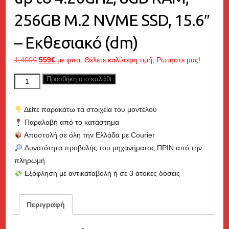
256GB M.2 NVME SSD, 15.6″
– Εκθεσιακό (dm)
Original
Η
1,400
€
559
€
με φπα. Θέλετε καλύτερη τιμή; Ρωτήστε μας!
price
τρέχουσα
DELL
Προσθήκη στο καλάθι
was:
τιμή
Latitude
1,400€.
είναι:
3520,
559€.
Δείτε παρακάτω τα στοιχεία του μοντέλου
Core
Παραλαβή από το κατάστημα
i5
Αποστολή σε όλη την Ελλάδα με Courier
up
Δυνατότητα προβολής του μηχανήματος ΠΡΙΝ από την
to
πληρωμή
4.20GHz,
Εξόφληση με αντικαταβολή ή σε 3 άτοκες δόσεις
8GB
RAM,
256GB
Περιγραφή
M.2
NVME