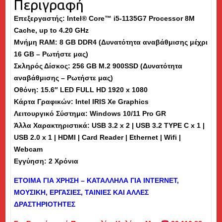
Περιγραφή
SSD,
Επεξεργαστής: Intel® Core™ i5-1135G7 Processor 8M
15.6"
Cache, up to 4.20 GHz
-
Μνήμη
RAM
: 8 GB DDR4 (Δυνατότητα αναβάθμισης μέχρι
Εκθεσιακό
16 GB – Ρωτήστε μας)
(dm)
Σκληρός Δίσκος: 256 GB M.2 900SSD (Δυνατότητα
ποσότητα
αναβάθμισης – Ρωτήστε μας)
Οθόνη: 15.6″ LED FULL HD 1920 x 1080
Κάρτα Γραφικών: Intel IRIS Xe Graphics
Λειτουργικό Σύστημα: Windows 10/11 Pro GR
Άλλα Χαρακτηριστικά: USB 3.2 x 2 | USB 3.2 TYPE C x 1 |
USB 2.0 x 1 | HDMI | Card Reader | Ethernet | Wifi |
Webcam
Εγγύηση: 2 Χρόνια
ΕΤΟΙΜΑ ΓΙΑ ΧΡΗΣΗ – ΚΑΤΑΛΛΗΛΑ ΓΙΑ
INTERNET
,
ΜΟΥΣΙΚΗ, ΕΡΓΑΣΙΕΣ, ΤΑΙΝΙΕΣ ΚΑΙ ΑΛΛΕΣ
ΔΡΑΣΤΗΡΙΟΤΗΤΕΣ