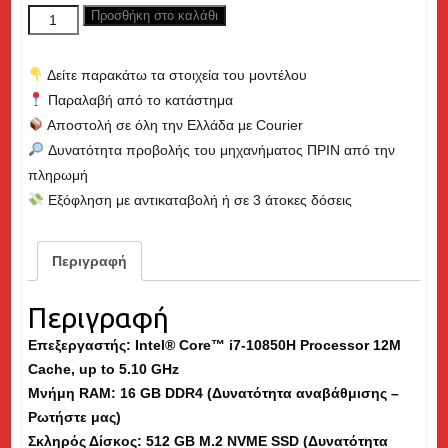
price
τρέχουσα
DELL
Προσθήκη στο καλάθι
was:
τιμή
Latitude
1,550€.
είναι:
5511
619€.
Δείτε παρακάτω τα στοιχεία του μοντέλου
Gaming/Workstation,
Παραλαβή από το κατάστημα
Core
Αποστολή σε όλη την Ελλάδα με Courier
i7
Δυνατότητα προβολής του μηχανήματος ΠΡΙΝ από την
up
πληρωμή
to
Εξόφληση με αντικαταβολή ή σε 3 άτοκες δόσεις
5.10GHz,
16GB
RAM,
Περιγραφή
512GB
M.2
Περιγραφή
SSD,
Επεξεργαστής: Intel® Core™ i7-10850H Processor 12M
15.6"
Cache, up to 5.10 GHz
-
Μνήμη
RAM
: 16 GB DDR4 (Δυνατότητα αναβάθμισης –
Εκθεσιακό
Ρωτήστε μας)
(dm)
Σκληρός Δίσκος: 512 GB M.2 NVME SSD (Δυνατότητα
ποσότητα