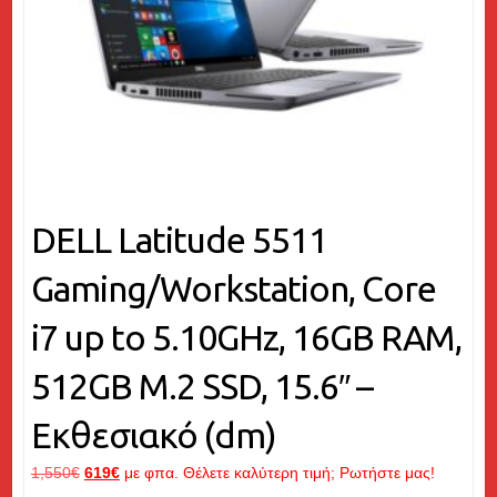
DELL Latitude 5511
Gaming/Workstation, Core
i7 up to 5.10GHz, 16GB RAM,
512GB M.2 SSD, 15.6″ –
Εκθεσιακό (dm)
Original
Η
1,550
€
619
€
με φπα. Θέλετε καλύτερη τιμή; Ρωτήστε μας!