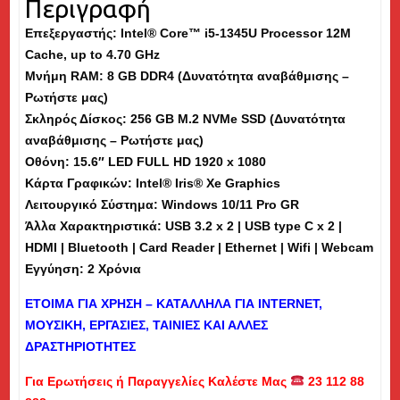
Περιγραφή
SSD,
Επεξεργαστής: Intel® Core™ i5-1345U Processor 12M
15.6"
Cache, up to 4.70 GHz
-
Μνήμη
RAM
: 8 GB DDR4 (Δυνατότητα αναβάθμισης –
Εκθεσιακό
Ρωτήστε μας)
(dm)
Σκληρός Δίσκος: 256 GB M.2 NVMe SSD (Δυνατότητα
ποσότητα
αναβάθμισης – Ρωτήστε μας)
Οθόνη: 15.6″ LED FULL HD 1920 x 1080
Κάρτα Γραφικών: Intel® Iris® Xe Graphics
Λειτουργικό Σύστημα: Windows 10/11 Pro GR
Άλλα Χαρακτηριστικά: USB 3.2 x 2 | USB type C x 2 |
HDMI | Bluetooth | Card Reader | Ethernet | Wifi | Webcam
Εγγύηση: 2 Χρόνια
ΕΤΟΙΜΑ ΓΙΑ ΧΡΗΣΗ – ΚΑΤΑΛΛΗΛΑ ΓΙΑ
INTERNET
,
ΜΟΥΣΙΚΗ, ΕΡΓΑΣΙΕΣ, ΤΑΙΝΙΕΣ ΚΑΙ ΑΛΛΕΣ
ΔΡΑΣΤΗΡΙΟΤΗΤΕΣ
Για Ερωτήσεις ή Παραγγελίες Καλέστε Μας
23 112 88