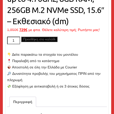
256GB M.2 NVMe SSD, 15.6″
– Εκθεσιακό (dm)
Original
Η
1,850
€
729
€
με φπα. Θέλετε καλύτερη τιμή; Ρωτήστε μας!
price
τρέχουσα
DELL
Προσθήκη στο καλάθι
was:
τιμή
Latitude
1,850€.
είναι:
5540,
729€.
Δείτε παρακάτω τα στοιχεία του μοντέλου
Core
Παραλαβή από το κατάστημα
i5
Αποστολή σε όλη την Ελλάδα με Courier
up
Δυνατότητα προβολής του μηχανήματος ΠΡΙΝ από την
to
πληρωμή
4.70GHz,
Εξόφληση με αντικαταβολή ή σε 3 άτοκες δόσεις
8GB
RAM,
256GB
Περιγραφή
M.2
NVMe