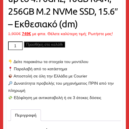
256GB M.2 NVMe SSD, 15.6″
– Εκθεσιακό (dm)
Original
Η
1,900
€
749
€
με φπα. Θέλετε καλύτερη τιμή; Ρωτήστε μας!
price
τρέχουσα
DELL
Προσθήκη στο καλάθι
was:
τιμή
Latitude
1,900€.
είναι:
5540,
749€.
Δείτε παρακάτω τα στοιχεία του μοντέλου
Core
Παραλαβή από το κατάστημα
i5
Αποστολή σε όλη την Ελλάδα με Courier
up
Δυνατότητα προβολής του μηχανήματος ΠΡΙΝ από την
to
πληρωμή
4.70GHz,
Εξόφληση με αντικαταβολή ή σε 3 άτοκες δόσεις
16GB
RAM,
256GB
Περιγραφή
M.2
NVMe