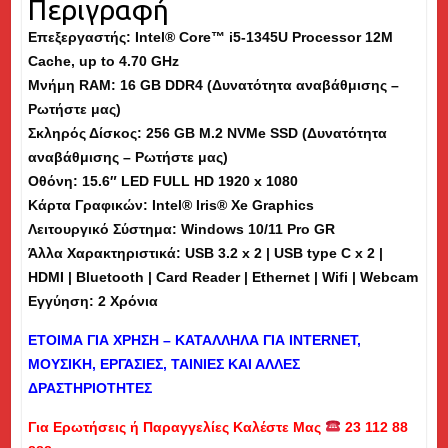
Περιγραφή
SSD,
Επεξεργαστής: Intel® Core™ i5-1345U Processor 12M
15.6"
Cache, up to 4.70 GHz
-
Μνήμη
RAM
: 16 GB DDR4 (Δυνατότητα αναβάθμισης –
Εκθεσιακό
Ρωτήστε μας)
(dm)
Σκληρός Δίσκος: 256 GB M.2 NVMe SSD (Δυνατότητα
ποσότητα
αναβάθμισης – Ρωτήστε μας)
Οθόνη: 15.6″ LED FULL HD 1920 x 1080
Κάρτα Γραφικών: Intel® Iris® Xe Graphics
Λειτουργικό Σύστημα: Windows 10/11 Pro GR
Άλλα Χαρακτηριστικά: USB 3.2 x 2 | USB type C x 2 |
HDMI | Bluetooth | Card Reader | Ethernet | Wifi | Webcam
Εγγύηση: 2 Χρόνια
ΕΤΟΙΜΑ ΓΙΑ ΧΡΗΣΗ – ΚΑΤΑΛΛΗΛΑ ΓΙΑ
INTERNET
,
ΜΟΥΣΙΚΗ, ΕΡΓΑΣΙΕΣ, ΤΑΙΝΙΕΣ ΚΑΙ ΑΛΛΕΣ
ΔΡΑΣΤΗΡΙΟΤΗΤΕΣ
Για Ερωτήσεις ή Παραγγελίες Καλέστε Μας
23 112 88