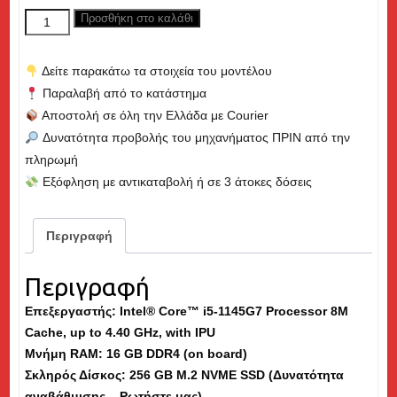
price
τρέχουσα
DELL
Προσθήκη στο καλάθι
was:
τιμή
Latitude
1,250€.
είναι:
7420,
499€.
Δείτε παρακάτω τα στοιχεία του μοντέλου
Core
Παραλαβή από το κατάστημα
i5
Αποστολή σε όλη την Ελλάδα με Courier
up
Δυνατότητα προβολής του μηχανήματος ΠΡΙΝ από την
to
πληρωμή
4.40GHz,
Εξόφληση με αντικαταβολή ή σε 3 άτοκες δόσεις
16GB
RAM,
256GB
Περιγραφή
M.2
SSD,
Περιγραφή
14"
Επεξεργαστής: Intel® Core™ i5-1145G7 Processor 8M
-
Cache, up to 4.40 GHz, with IPU
Εκθεσιακό
Μνήμη
RAM
: 16 GB DDR4 (on board)
(dm)
Σκληρός Δίσκος: 256 GB M.2 NVME SSD (Δυνατότητα
ποσότητα
αναβάθμισης – Ρωτήστε μας)