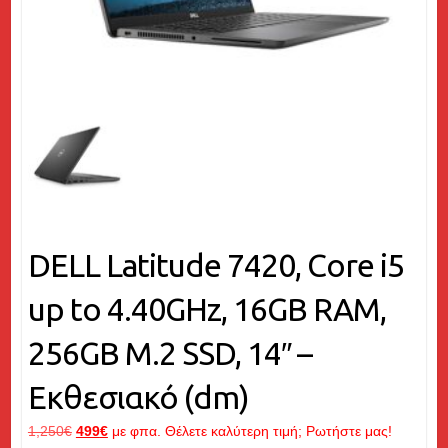
DELL Latitude 7420, Core i5
up to 4.40GHz, 16GB RAM,
256GB M.2 SSD, 14″ –
Εκθεσιακό (dm)
Original
Η
1,250
€
499
€
με φπα. Θέλετε καλύτερη τιμή; Ρωτήστε μας!