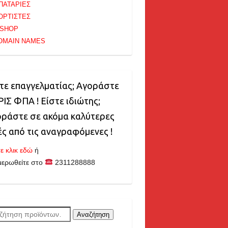
ΠΑΤΑΡΙΕΣ
ΟΡΤΙΣΤΕΣ
-SHOP
OMAIN NAMES
τε επαγγελματίας; Αγοράστε
ΙΣ ΦΠΑ ! Είστε ιδιώτης;
ράστε σε ακόμα καλύτερες
ές από τις αναγραφόμενες !
ε κλικ εδώ
ή
μερωθείτε στο
2311288888
ζήτηση
Αναζήτηση