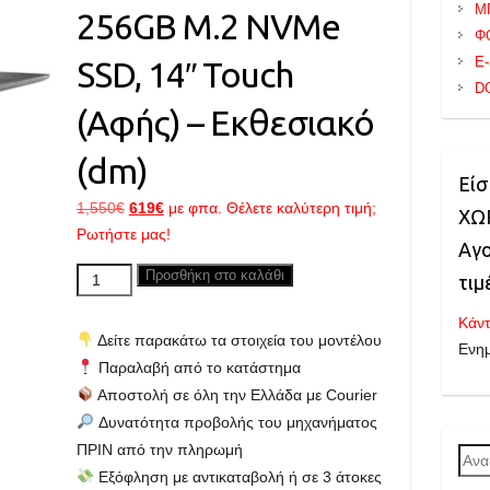
Μ
256GB M.2 NVMe
Φ
E
SSD, 14″ Touch
D
(Αφής) – Εκθεσιακό
(dm)
Είσ
Original
Η
1,550
€
619
€
με φπα. Θέλετε καλύτερη τιμή;
ΧΩΡ
price
τρέχουσα
Ρωτήστε μας!
Αγο
was:
τιμή
DELL
Προσθήκη στο καλάθι
τιμ
1,550€.
είναι:
Latitude
619€.
Κάντ
7430,
Δείτε παρακάτω τα στοιχεία του μοντέλου
Ενη
Core
Παραλαβή από το κατάστημα
i5
Αποστολή σε όλη την Ελλάδα με Courier
up
Δυνατότητα προβολής του μηχανήματος
to
ΠΡΙΝ από την πληρωμή
Ανα
4.40GHz,
Εξόφληση με αντικαταβολή ή σε 3 άτοκες
για:
16GB