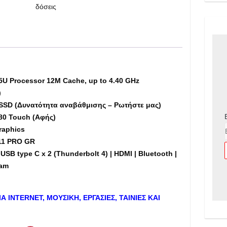
δόσεις
RAM,
256GB
M.2
NVMe
SSD,
14"
5U Processor 12M Cache, up to 4.40 GHz
Touch
)
(Αφής)
SSD (Δυνατότητα αναβάθμισης – Ρωτήστε μας)
-
80 Touch (Αφής)
Εκθεσιακό
raphics
(dm)
/11 PRO GR
ποσότητα
USB type C x 2 (Thunderbolt 4) | HDMI | Bluetooth |
cam
ΙΑ
INTERNET
, ΜΟΥΣΙΚΗ, ΕΡΓΑΣΙΕΣ, ΤΑΙΝΙΕΣ ΚΑΙ