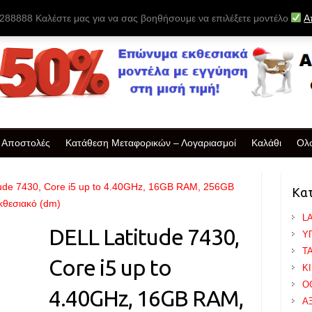
88888 Καλέστε μας για να σας βοηθήσουμε να επιλέξετε μοντέλο
Α
& Αποστολές
Κατάθεση Μεταφορικών – Λογαριασμοί
Καλάθι
Ολ
tude 7430, Core i5 up to 4.40GHz, 16GB RAM, 256GB
Κα
κθεσιακό (dm)
L
DELL Latitude 7430,
Υ
T
Core i5 up to
Κ
Ο
4.40GHz, 16GB RAM,
Α