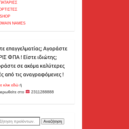
ΠΑΤΑΡΙΕΣ
ΟΡΤΙΣΤΕΣ
-SHOP
OMAIN NAMES
τε επαγγελματίας; Αγοράστε
ΙΣ ΦΠΑ ! Είστε ιδιώτης;
ράστε σε ακόμα καλύτερες
ές από τις αναγραφόμενες !
ε κλικ εδώ
ή
μερωθείτε στο
2311288888
ζήτηση
Αναζήτηση