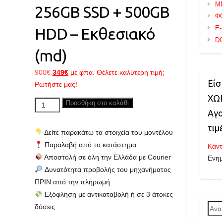
Μ
256GB SSD + 500GB
Φ
E
HDD – Εκθεσιακό
D
(md)
Original
Η
900
€
349
€
με φπα. Θέλετε καλύτερη τιμή;
Είσ
price
τρέχουσα
Ρωτήστε μας!
was:
τιμή
ΧΩΡ
DELL
Προσθήκη στο καλάθι
900€.
είναι:
Αγο
Optiplex
349€.
7040
τιμ
Δείτε παρακάτω τα στοιχεία του μοντέλου
MT,
Παραλαβή από το κατάστημα
Κάντ
Core
Αποστολή σε όλη την Ελλάδα με Courier
Ενη
i7
Δυνατότητα προβολής του μηχανήματος
up
ΠΡΙΝ από την πληρωμή
to
Εξόφληση με αντικαταβολή ή σε 3 άτοκες
4.00GHz,
δόσεις
Ανα
16GB
για: