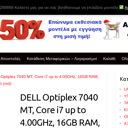
88888 Καλέστε μας για να σας βοηθήσουμε να επιλέξετε μοντέλο
Α
& Αποστολές
Κατάθεση Μεταφορικών – Λογαριασμοί
Καλάθι
Ολ
 Optiplex 7040 MT, Core i7 up to 4.00GHz, 16GB RAM,
Κα
ό (md)
L
DELL Optiplex 7040
Υ
T
MT, Core i7 up to
Κ
Ο
4.00GHz, 16GB RAM,
Α