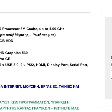
RAM,
256GB
SSD
+
500GB
0 Processor 8M Cache, up to 4.00 GHz
HDD
ητα αναβάθμισης – Ρωτήστε μας)
-
 GB HDD
Εκθεσιακό
(md)
 HD Graphics 530
ποσότητα
ro GR
x USB 3.0, 2 x PS/2, HDMI, Display Port, Serial Port,
ΙΑ
INTERNET
, ΜΟΥΣΙΚΗ, ΕΡΓΑΣΙΕΣ, ΤΑΙΝΙΕΣ ΚΑΙ
ΡΑΦΙΣΤΙΚΩΝ ΠΡΟΓΡΑΜΜΑΤΩΝ, ΥΠΑΡΧΕΙ Η
ΞΑΡΤΗΤΗΣ
ΚΑΡΤΑΣ ΓΡΑΦΙΚΩΝ – ΡΩΤΗΣΤΕ ΜΑΣ