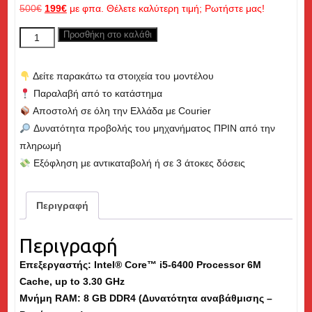
Original
Η
500
€
199
€
με φπα. Θέλετε καλύτερη τιμή; Ρωτήστε μας!
price
τρέχουσα
DELL
Προσθήκη στο καλάθι
was:
τιμή
Optiplex
500€.
είναι:
7050
199€.
Δείτε παρακάτω τα στοιχεία του μοντέλου
MT,
Παραλαβή από το κατάστημα
Core
Αποστολή σε όλη την Ελλάδα με Courier
i5
Δυνατότητα προβολής του μηχανήματος ΠΡΙΝ από την
up
πληρωμή
to
Εξόφληση με αντικαταβολή ή σε 3 άτοκες δόσεις
3.30GHz,
8GB
RAM,
Περιγραφή
256GB
SSD
Περιγραφή
-
Επεξεργαστής: Intel® Core™ i5-6400 Processor 6M
Εκθεσιακό
Cache, up to 3.30 GHz
(md)
Μνήμη
RAM
: 8 GB DDR4 (Δυνατότητα αναβάθμισης –
ποσότητα