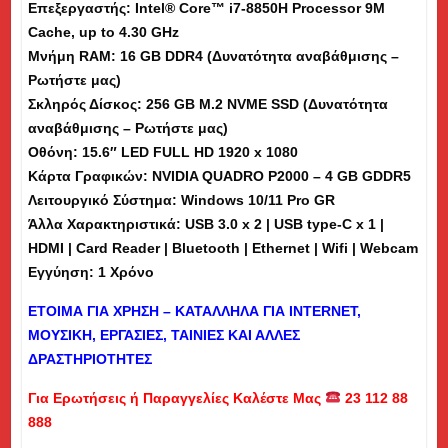
Επεξεργαστής: Intel® Core™ i7-8850H Processor 9M
SSD,
Cache, up to 4.30 GHz
15.6"
Μνήμη
RAM
: 16 GB DDR4 (Δυνατότητα αναβάθμισης –
-
Ρωτήστε μας)
Εκθεσιακό
Σκληρός Δίσκος: 256 GB M.2 NVME SSD (Δυνατότητα
(sp)
αναβάθμισης – Ρωτήστε μας)
ποσότητα
Οθόνη: 15.6″ LED FULL HD
1920 x 1080
Κάρτα Γραφικών: NVIDIA QUADRO P2000 – 4 GB GDDR5
Λειτουργικό Σύστημα: Windows 10/11 Pro GR
Άλλα Χαρακτηριστικά: USB 3.0 x 2 | USB type-C x 1 |
HDMI | Card Reader | Bluetooth | Ethernet | Wifi | Webcam
Εγγύηση: 1 Χρόνο
ΕΤΟΙΜΑ ΓΙΑ ΧΡΗΣΗ – ΚΑΤΑΛΛΗΛΑ ΓΙΑ
INTERNET
,
ΜΟΥΣΙΚΗ, ΕΡΓΑΣΙΕΣ, ΤΑΙΝΙΕΣ ΚΑΙ ΑΛΛΕΣ
ΔΡΑΣΤΗΡΙΟΤΗΤΕΣ
Για Ερωτήσεις ή Παραγγελίες Καλέστε Μας
23 112 88
888