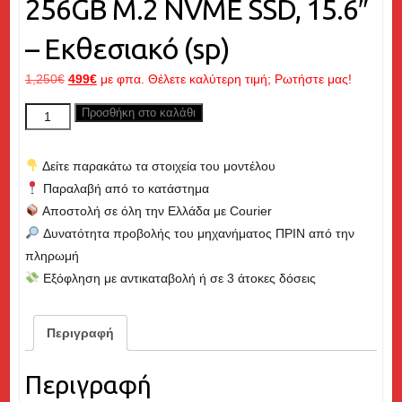
256GB M.2 NVME SSD, 15.6″
– Εκθεσιακό (sp)
Original
Η
1,250
€
499
€
με φπα. Θέλετε καλύτερη τιμή; Ρωτήστε μας!
price
τρέχουσα
DELL
Προσθήκη στο καλάθι
was:
τιμή
Precision
1,250€.
είναι:
5530
499€.
Δείτε παρακάτω τα στοιχεία του μοντέλου
Workstation/Gaming,
Παραλαβή από το κατάστημα
Core
Αποστολή σε όλη την Ελλάδα με Courier
i7
Δυνατότητα προβολής του μηχανήματος ΠΡΙΝ από την
up
πληρωμή
to
Εξόφληση με αντικαταβολή ή σε 3 άτοκες δόσεις
4.30GHz,
16GB
RAM,
Περιγραφή
256GB
M.2
Περιγραφή
NVME