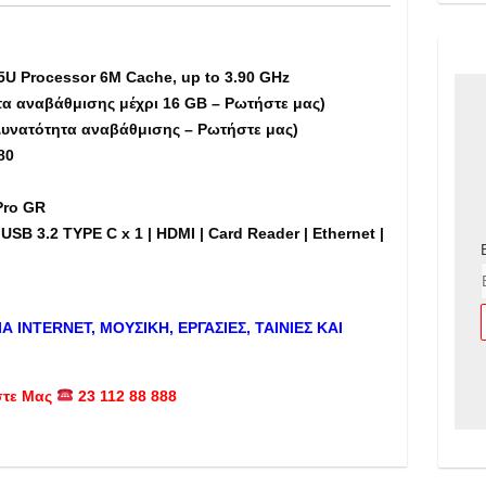
SSD,
14"
-
5U Processor 6M Cache, up to 3.90 GHz
Εκθεσιακό
τα αναβάθμισης μέχρι 16 GB – Ρωτήστε μας)
(tb)
Δυνατότητα αναβάθμισης – Ρωτήστε μας)
ποσότητα
80
Pro GR
USB 3.2 TYPE C x 1 | HDMI | Card Reader | Ethernet |
ΙΑ
INTERNET
, ΜΟΥΣΙΚΗ, ΕΡΓΑΣΙΕΣ, ΤΑΙΝΙΕΣ ΚΑΙ
στε Μας
23 112 88 888