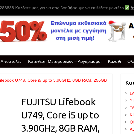
88888 Καλέστε μας για να σας βοηθήσουμε να επιλέξετε μοντέλο
Α
& Αποστολές
Κατάθεση Μεταφορικών – Λογαριασμοί
Καλάθι
Ολ
ifebook U749, Core i5 up to 3.90GHz, 8GB RAM, 256GB
Κα
L
FUJITSU Lifebook
Υ
T
U749, Core i5 up to
Κ
Ο
3.90GHz, 8GB RAM,
Α