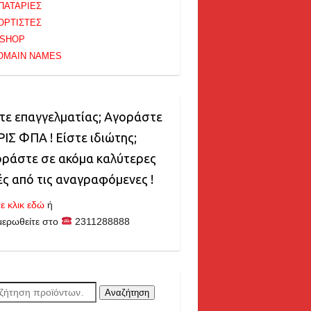
ΠΑΤΑΡΙΕΣ
ΟΡΤΙΣΤΕΣ
-SHOP
OMAIN NAMES
τε επαγγελματίας; Αγοράστε
ΙΣ ΦΠΑ ! Είστε ιδιώτης;
ράστε σε ακόμα καλύτερες
ές από τις αναγραφόμενες !
ε κλικ εδώ
ή
μερωθείτε στο
2311288888
ζήτηση
Αναζήτηση