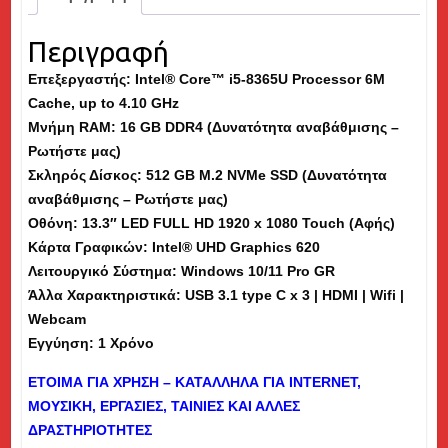
16GB
RAM,
Περιγραφή
512GB
Επεξεργαστής: Intel® Core™ i5-8365U Processor 6M
M.2
Cache, up to 4.10 GHz
NVMe
Μνήμη
RAM
: 16 GB DDR4 (Δυνατότητα αναβάθμισης –
SSD,
Ρωτήστε μας)
13.3"
Σκληρός Δίσκος: 512 GB M.2 NVMe SSD (Δυνατότητα
Touch
αναβάθμισης – Ρωτήστε μας)
(Αφής)
Οθόνη: 13.3″ LED FULL HD 1920 x 1080 Touch (Αφής)
-
Κάρτα Γραφικών: Intel® UHD Graphics 620
Εκθεσιακό
Λειτουργικό Σύστημα: Windows 10/11 Pro GR
(tb)
Άλλα Χαρακτηριστικά: USB 3.1 type C x 3 | HDMI
| Wifi |
ποσότητα
Webcam
Εγγύηση: 1 Χρόνο
ΕΤΟΙΜΑ ΓΙΑ ΧΡΗΣΗ – ΚΑΤΑΛΛΗΛΑ ΓΙΑ
INTERNET
,
ΜΟΥΣΙΚΗ, ΕΡΓΑΣΙΕΣ, ΤΑΙΝΙΕΣ ΚΑΙ ΑΛΛΕΣ
ΔΡΑΣΤΗΡΙΟΤΗΤΕΣ