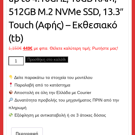
512GB M.2 NVMe SSD, 13.3″
Touch (Αφής) – Εκθεσιακό
(tb)
Original
Η
1,150
€
449
€
με φπα. Θέλετε καλύτερη τιμή; Ρωτήστε μας!
price
τρέχουσα
HP
Προσθήκη στο καλάθι
was:
τιμή
Elite
1,150€.
είναι:
X2
449€.
Δείτε παρακάτω τα στοιχεία του μοντέλου
G4
Παραλαβή από το κατάστημα
Laptop/Tablet
Αποστολή σε όλη την Ελλάδα με Courier
2in1,
Δυνατότητα προβολής του μηχανήματος ΠΡΙΝ από την
Core
πληρωμή
i5
Εξόφληση με αντικαταβολή ή σε 3 άτοκες δόσεις
up
to
4.10GHz,
Περιγραφή