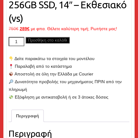
256GB SSD, 14″ – Εκθεσιακό
(vs)
Original
Η
750
€
289
€
με φπα. Θέλετε καλύτερη τιμή; Ρωτήστε μας!
price
τρέχουσα
HP
Προσθήκη στο καλάθι
was:
τιμή
ProBook
750€.
είναι:
840
289€.
Δείτε παρακάτω τα στοιχεία του μοντέλου
G3,
Παραλαβή από το κατάστημα
Core
Αποστολή σε όλη την Ελλάδα με Courier
i5
Δυνατότητα προβολής του μηχανήματος ΠΡΙΝ από την
up
πληρωμή
to
Εξόφληση με αντικαταβολή ή σε 3 άτοκες δόσεις
3.00GHz,
8GB
RAM,
Περιγραφή
256GB
SSD,
Περιγραφή
14"