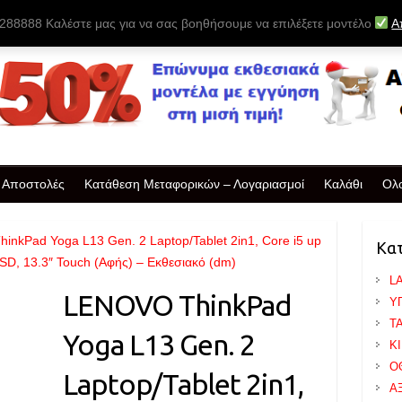
88888 Καλέστε μας για να σας βοηθήσουμε να επιλέξετε μοντέλο
Α
& Αποστολές
Κατάθεση Μεταφορικών – Λογαριασμοί
Καλάθι
Ολ
inkPad Yoga L13 Gen. 2 Laptop/Tablet 2in1, Core i5 up
Κα
D, 13.3″ Touch (Αφής) – Εκθεσιακό (dm)
L
LENOVO ThinkPad
Υ
T
Yoga L13 Gen. 2
Κ
Ο
Laptop/Tablet 2in1,
Α