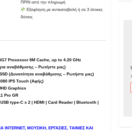
ΠΡΙΝ από την πληρωμή
2in1,
Εξόφληση με αντικαταβολή ή σε 3 άτοκες
Core
δόσεις
i5
up
to
4.20GHz,
16GB
RAM,
5G7 Processor 8M Cache, up to 4.20 GHz
256GB
ητα αναβάθμισης – Ρωτήστε μας)
M.2
SSD (Δυνατότητα αναβάθμισης – Ρωτήστε μας)
SSD,
1080 IPS Touch (Αφής)
13.3"
UHD Graphics
Touch
11 Pro GR
(Αφής)
USB type-C x 2 | HDMI | Card Reader | Bluetooth |
-
Εκθεσιακό
(dm)
ποσότητα
ΙΑ
INTERNET
, ΜΟΥΣΙΚΗ, ΕΡΓΑΣΙΕΣ, ΤΑΙΝΙΕΣ ΚΑΙ