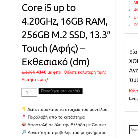
Μ
Core i5 up to
Φ
E
4.20GHz, 16GB RAM,
D
256GB M.2 SSD, 13.3″
Touch (Αφής) –
Είσ
Εκθεσιακό (dm)
ΧΩΡ
Αγο
Original
Η
1,100
€
434
€
με φπα. Θέλετε καλύτερη τιμή;
τιμ
price
τρέχουσα
Ρωτήστε μας!
was:
τιμή
Κάντ
LENOVO
Προσθήκη στο καλάθι
1,100€.
είναι:
Ενη
ThinkPad
434€.
Yoga
Δείτε παρακάτω τα στοιχεία του μοντέλου
L13
Παραλαβή από το κατάστημα
Gen.
Αποστολή σε όλη την Ελλάδα με Courier
2
Ανα
Δυνατότητα προβολής του μηχανήματος
Laptop/Tablet
για: