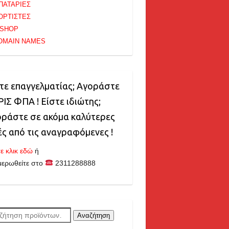
ΠΑΤΑΡΙΕΣ
ΟΡΤΙΣΤΕΣ
-SHOP
OMAIN NAMES
τε επαγγελματίας; Αγοράστε
ΙΣ ΦΠΑ ! Είστε ιδιώτης;
ράστε σε ακόμα καλύτερες
ές από τις αναγραφόμενες !
ε κλικ εδώ
ή
μερωθείτε στο
2311288888
ζήτηση
Αναζήτηση