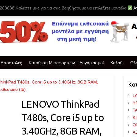
88888 Καλέστε μας για να σας βοηθήσουμε να επιλέξετε μοντέλο
Α
& Αποστολές
Κατάθεση Μεταφορικών – Λογαριασμοί
Καλάθι
Ολ
inkPad T480s, Core i5 up to 3.40GHz, 8GB RAM,
Κα
κθεσιακό (tb)
L
LENOVO ThinkPad
Υ
T
T480s, Core i5 up to
Κ
Ο
3.40GHz, 8GB RAM,
Α