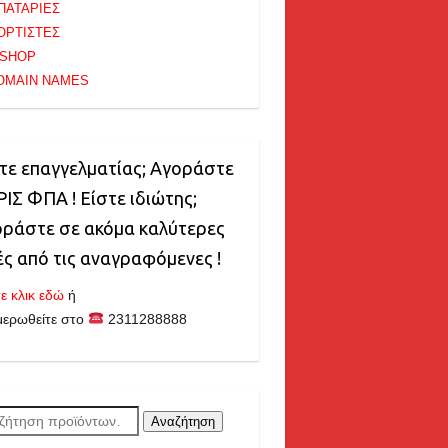
ΠΑΤΑΡΙΕΣ
ΟΡΤΙΣΤΕΣ
-SHOP
OMAIN NAMES
τε επαγγελματίας; Αγοράστε
ΙΣ ΦΠΑ ! Είστε ιδιώτης;
ράστε σε ακόμα καλύτερες
ές από τις αναγραφόμενες !
ε κλικ εδώ
ή
μερωθείτε στο
2311288888
ζήτηση
Αναζήτηση