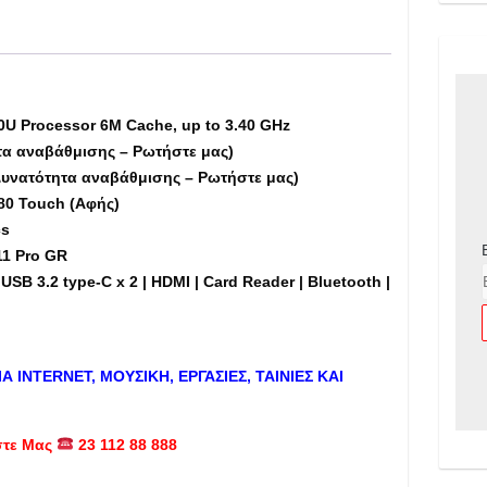
256GB
M.2
SSD,
14"
Touch
0U Processor 6M Cache, up to 3.40 GHz
(Αφής)
τα αναβάθμισης – Ρωτήστε μας)
-
Δυνατότητα αναβάθμισης – Ρωτήστε μας)
Εκθεσιακό
80 Touch (Αφής)
(tb)
cs
ποσότητα
11 Pro GR
USB 3.2 type-C x 2 | HDMI | Card Reader | Bluetooth |
ΙΑ
INTERNET
, ΜΟΥΣΙΚΗ, ΕΡΓΑΣΙΕΣ, ΤΑΙΝΙΕΣ ΚΑΙ
στε Μας
23 112 88 888