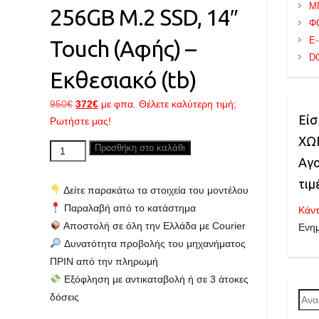
Μ
256GB M.2 SSD, 14″
Φ
E
Touch (Αφής) –
D
Εκθεσιακό (tb)
Original
Η
950
€
372
€
με φπα. Θέλετε καλύτερη τιμή;
Είσ
price
τρέχουσα
Ρωτήστε μας!
was:
τιμή
ΧΩΡ
LENOVO
Προσθήκη στο καλάθι
950€.
είναι:
Αγο
ThinkPad
372€.
T480s,
τιμ
Δείτε παρακάτω τα στοιχεία του μοντέλου
Core
Παραλαβή από το κατάστημα
Κάντ
i5
Αποστολή σε όλη την Ελλάδα με Courier
Ενη
up
Δυνατότητα προβολής του μηχανήματος
to
ΠΡΙΝ από την πληρωμή
3.40GHz,
Εξόφληση με αντικαταβολή ή σε 3 άτοκες
8GB
δόσεις
Ανα
RAM,
για: