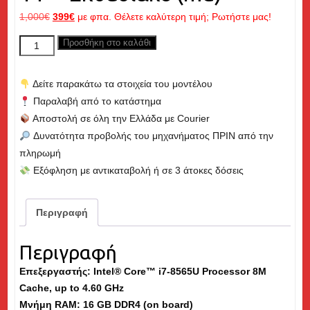
Original
Η
1,000
€
399
€
με φπα. Θέλετε καλύτερη τιμή; Ρωτήστε μας!
price
τρέχουσα
LENOVO
Προσθήκη στο καλάθι
was:
τιμή
ThinkPad
1,000€.
είναι:
T490s,
399€.
Δείτε παρακάτω τα στοιχεία του μοντέλου
Core
Παραλαβή από το κατάστημα
i7
Αποστολή σε όλη την Ελλάδα με Courier
up
Δυνατότητα προβολής του μηχανήματος ΠΡΙΝ από την
to
πληρωμή
4.60GHz,
Εξόφληση με αντικαταβολή ή σε 3 άτοκες δόσεις
16GB
RAM,
512GB
Περιγραφή
M.2
NVME
Περιγραφή
SSD,
Επεξεργαστής: Intel® Core™ i7-8565U Processor 8M
14"
Cache, up to 4.60 GHz
-
Μνήμη
RAM
: 16 GB DDR4 (on board)
Εκθεσιακό