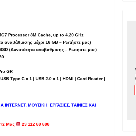
RAM,
256GB
M.2
NVME
SSD,
5G7 Processor 8M Cache, up to 4.20 GHz
14"
τα αναβάθμισης μέχρι 16 GB – Ρωτήστε μας)
-
SSD (Δυνατότητα αναβάθμισης – Ρωτήστε μας)
Εκθεσιακό
80
(dm)
ποσότητα
Pro GR
USB Type C x 1 | USB 2.0 x 1 | HDMI | Card Reader |
m
ΙΑ
INTERNET
, ΜΟΥΣΙΚΗ, ΕΡΓΑΣΙΕΣ, ΤΑΙΝΙΕΣ ΚΑΙ
στε Μας
23 112 88 888