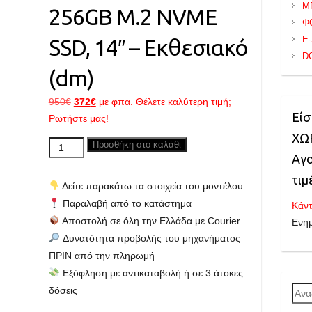
Μ
256GB M.2 NVME
Φ
E
SSD, 14″ – Εκθεσιακό
D
(dm)
Original
Η
950
€
372
€
με φπα. Θέλετε καλύτερη τιμή;
Είσ
price
τρέχουσα
Ρωτήστε μας!
was:
τιμή
ΧΩΡ
LENOVO
Προσθήκη στο καλάθι
950€.
είναι:
Αγο
V14
372€.
G2
τιμ
Δείτε παρακάτω τα στοιχεία του μοντέλου
ITL,
Παραλαβή από το κατάστημα
Κάντ
Core
Αποστολή σε όλη την Ελλάδα με Courier
Ενη
i5
Δυνατότητα προβολής του μηχανήματος
up
ΠΡΙΝ από την πληρωμή
to
Εξόφληση με αντικαταβολή ή σε 3 άτοκες
4.20GHz,
δόσεις
Ανα
8GB
για: