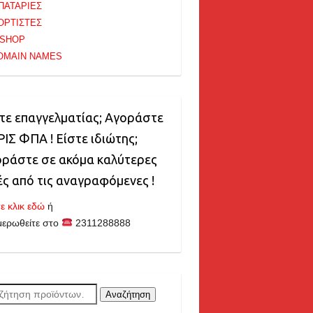
ΠΑΤΑΡΙΕΣ
ΟΡΤΙΣΤΕΣ
-SHOP
OMAIN NAMES
τε επαγγελματίας; Αγοράστε
ΙΣ ΦΠΑ ! Είστε ιδιώτης;
ράστε σε ακόμα καλύτερες
ές από τις αναγραφόμενες !
ε κλικ εδώ
ή
μερωθείτε στο
2311288888
ζήτηση
Αναζήτηση