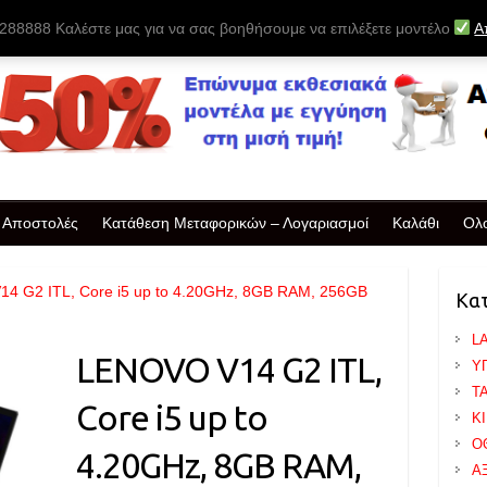
88888 Καλέστε μας για να σας βοηθήσουμε να επιλέξετε μοντέλο
Α
& Αποστολές
Κατάθεση Μεταφορικών – Λογαριασμοί
Καλάθι
Ολ
4 G2 ITL, Core i5 up to 4.20GHz, 8GB RAM, 256GB
Κα
L
LENOVO V14 G2 ITL,
Υ
T
Core i5 up to
Κ
Ο
4.20GHz, 8GB RAM,
Α