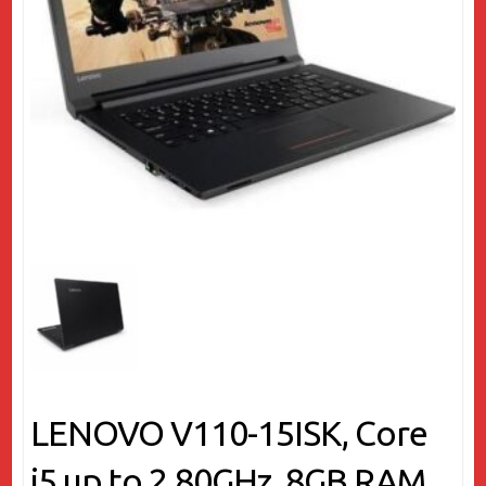
LENOVO V110-15ISK, Core
i5 up to 2.80GHz, 8GB RAM,