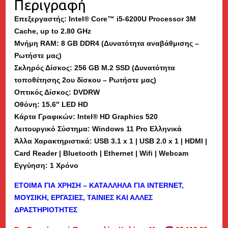
Περιγραφή
15.6"
Επεξεργαστής: Intel® Core™ i5-6200U Processor 3M
-
Cache, up to 2.80 GHz
Εκθεσιακό
Μνήμη
RAM
: 8 GB DDR4 (Δυνατότητα αναβάθμισης –
(tb)
Ρωτήστε μας)
ποσότητα
Σκληρός Δίσκος: 256 GB M.2 SSD (Δυνατότητα
τοποθέτησης 2ου δίσκου – Ρωτήστε μας)
Οπτικός Δίσκος: DVDRW
Οθόνη: 15.6″ LED HD
Κάρτα Γραφικών: Intel® HD Graphics 520
Λειτουργικό Σύστημα: Windows 11 Pro Ελληνικά
Άλλα Χαρακτηριστικά: USB 3.1 x 1 | USB 2.0 x 1 | HDMI |
Card Reader | Bluetooth | Ethernet | Wifi | Webcam
Εγγύηση: 1 Χρόνο
ΕΤΟΙΜΑ ΓΙΑ ΧΡΗΣΗ – ΚΑΤΑΛΛΗΛΑ ΓΙΑ
INTERNET
,
ΜΟΥΣΙΚΗ, ΕΡΓΑΣΙΕΣ, ΤΑΙΝΙΕΣ ΚΑΙ ΑΛΛΕΣ
ΔΡΑΣΤΗΡΙΟΤΗΤΕΣ