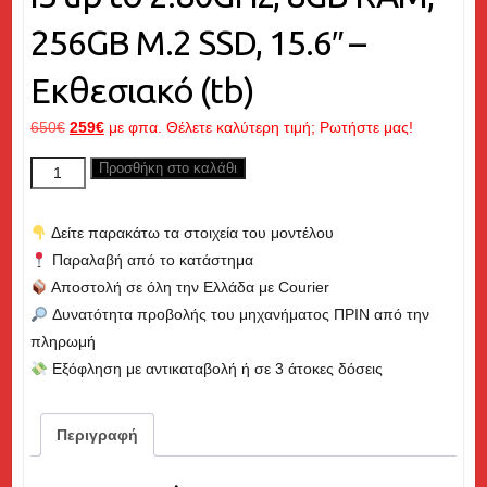
256GB M.2 SSD, 15.6″ –
Εκθεσιακό (tb)
Original
Η
650
€
259
€
με φπα. Θέλετε καλύτερη τιμή; Ρωτήστε μας!
price
τρέχουσα
LENOVO
Προσθήκη στο καλάθι
was:
τιμή
V110-
650€.
είναι:
15ISK,
259€.
Δείτε παρακάτω τα στοιχεία του μοντέλου
Core
Παραλαβή από το κατάστημα
i5
Αποστολή σε όλη την Ελλάδα με Courier
up
Δυνατότητα προβολής του μηχανήματος ΠΡΙΝ από την
to
πληρωμή
2.80GHz,
Εξόφληση με αντικαταβολή ή σε 3 άτοκες δόσεις
8GB
RAM,
256GB
Περιγραφή
M.2
SSD,