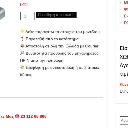
Μ
μας!
Φ
Siemens
Προσθήκη στο καλάθι
E
WLAN
D
USB
Δείτε παρακάτω τα στοιχεία του μοντέλου
για
Παραλαβή από το κατάστημα
ασύρματο
Αποστολή σε όλη την Ελλάδα με Courier
Είσ
internet
Δυνατότητα προβολής του μηχανήματος
-
ΧΩΡ
ΠΡΙΝ από την πληρωμή
Καινούριο
Αγο
Εξόφληση με αντικαταβολή ή σε 3 άτοκες
ποσότητα
τιμ
δόσεις
Κάντ
Ενη
στε Μας
23 112 88 888
Ανα
για: