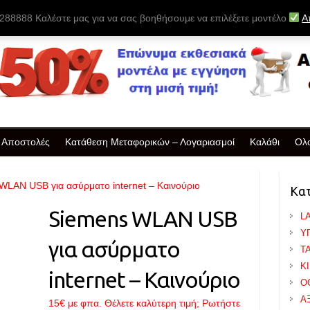
88888 Καλέστε μας για να σας βοηθήσουμε να επιλέξετε μοντέλο
Α
& Αποστολές
Κατάθεση Μεταφορικών – Λογαριασμοί
Καλάθι
Ολ
WLAN USB για ασύρματο internet – Καινούριο
Κα
Siemens WLAN USB
L
Υ
για ασύρματο
T
Κ
internet – Καινούριο
Ο
Α
15
€
με φπα. Θέλετε καλύτερη τιμή; Ρωτήστε