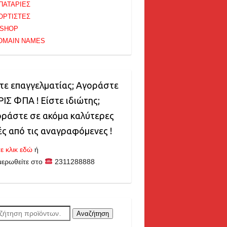
ΠΑΤΑΡΙΕΣ
ΟΡΤΙΣΤΕΣ
-SHOP
OMAIN NAMES
τε επαγγελματίας; Αγοράστε
ΙΣ ΦΠΑ ! Είστε ιδιώτης;
ράστε σε ακόμα καλύτερες
ές από τις αναγραφόμενες !
ε κλικ εδώ
ή
μερωθείτε στο
2311288888
ζήτηση
Αναζήτηση