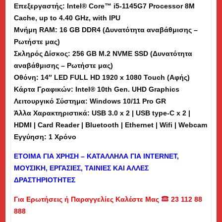
Επεξεργαστής: Intel® Core™ i5-1145G7 Processor 8M
14"
Cache, up to 4.40 GHz, with IPU
Touch
Μνήμη
RAM
: 16 GB DDR4 (Δυνατότητα αναβάθμισης –
(Αφής)
Ρωτήστε μας)
-
Σκληρός Δίσκος: 256 GB M.2 NVME SSD (Δυνατότητα
Εκθεσιακό
αναβάθμισης – Ρωτήστε μας)
(sp)
Οθόνη: 14″ LED FULL HD
1920 x 1080 Touch (Αφής)
ποσότητα
Κάρτα Γραφικών: Intel® 10th Gen. UHD Graphics
Λειτουργικό Σύστημα: Windows 10/11 Pro GR
Άλλα Χαρακτηριστικά: USB 3.0 x 2 | USB type-C x 2 |
HDMI | Card Reader | Bluetooth | Ethernet | Wifi | Webcam
Εγγύηση: 1 Χρόνο
ΕΤΟΙΜΑ ΓΙΑ ΧΡΗΣΗ – ΚΑΤΑΛΛΗΛΑ ΓΙΑ
INTERNET
,
ΜΟΥΣΙΚΗ, ΕΡΓΑΣΙΕΣ, ΤΑΙΝΙΕΣ ΚΑΙ ΑΛΛΕΣ
ΔΡΑΣΤΗΡΙΟΤΗΤΕΣ
Για Ερωτήσεις ή Παραγγελίες Καλέστε Μας
23 112 88
888