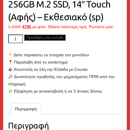
256GB M.2 SSD, 14″ Touch
(Αφής) – Εκθεσιακό (sp)
Original
Η
1,200
€
479
€
με φπα. Θέλετε καλύτερη τιμή; Ρωτήστε μας!
price
τρέχουσα
ThinkPad
Προσθήκη στο καλάθι
was:
τιμή
T14
1,200€.
είναι:
Gen
479€.
Δείτε παρακάτω τα στοιχεία του μοντέλου
2,
Παραλαβή από το κατάστημα
Core
Αποστολή σε όλη την Ελλάδα με Courier
i5
Δυνατότητα προβολής του μηχανήματος ΠΡΙΝ από την
up
πληρωμή
to
Εξόφληση με αντικαταβολή ή σε 3 άτοκες δόσεις
4.40GHz,
16GB
RAM,
Περιγραφή
256GB
M.2
Περιγραφή
SSD,