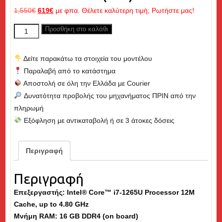
Original
Η
1,550
€
619
€
με φπα. Θέλετε καλύτερη τιμή; Ρωτήστε μας!
price
τρέχουσα
DELL
Προσθήκη στο καλάθι
was:
τιμή
Latitude
1,550€.
είναι:
5330,
619€.
Δείτε παρακάτω τα στοιχεία του μοντέλου
Core
Παραλαβή από το κατάστημα
i7
Αποστολή σε όλη την Ελλάδα με Courier
up
Δυνατότητα προβολής του μηχανήματος ΠΡΙΝ από την
to
πληρωμή
4.80GHz,
Εξόφληση με αντικαταβολή ή σε 3 άτοκες δόσεις
16GB
RAM,
512GB
Περιγραφή
M.2
NVME
Περιγραφή
SSD,
Επεξεργαστής: Intel® Core™ i7-1265U Processor 12M
13.3"
Cache, up to 4.80 GHz
-
Μνήμη
RAM
: 16 GB DDR4 (on board)
Εκθεσιακό