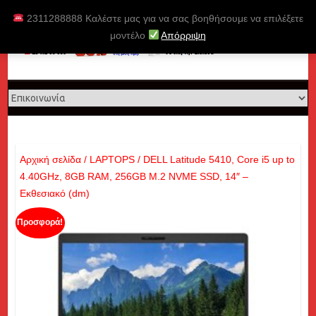
Skip
2311288888 Καλέστε μας για να σας βοηθήσουμε να επιλέξετε
to
μοντέλο
Απόρριψη
content
Αρχική σελίδα
/
LAPTOPS
/ DELL Latitude 5410, Core i5 up to
4.40GHz, 8GB RAM, 256GB M.2 NVME SSD, 14″ –
Εκθεσιακό (dm)
Προσφορά!