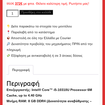
Original
Η
950
€
372
€
με φπα. Θέλετε καλύτερη τιμή; Ρωτήστε μας!
price
τρέχουσα
DELL
Προσθήκη στο καλάθι
was:
τιμή
Latitude
950€.
είναι:
5410,
372€.
Δείτε παρακάτω τα στοιχεία του μοντέλου
Core
Παραλαβή από το κατάστημα
i5
Αποστολή σε όλη την Ελλάδα με Courier
up
Δυνατότητα προβολής του μηχανήματος ΠΡΙΝ από την
to
πληρωμή
4.40GHz,
Εξόφληση με αντικαταβολή ή σε 3 άτοκες δόσεις
8GB
RAM,
256GB
Περιγραφή
M.2
NVME
Περιγραφή
SSD,
Επεξεργαστής: Intel® Core™ i5-10310U Processor 6M
14"
Cache, up to 4.40 GHz
-
Μνήμη
RAM
: 8 GB DDR4 (Δυνατότητα αναβάθμισης –
Εκθεσιακό