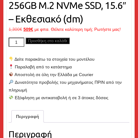
256GB M.2 NVMe SSD, 15.6″
– Εκθεσιακό (dm)
Original
Η
1,300
€
509
€
με φπα. Θέλετε καλύτερη τιμή; Ρωτήστε μας!
price
τρέχουσα
DELL
Προσθήκη στο καλάθι
was:
τιμή
Latitude
1,300€.
είναι:
5520,
509€.
Δείτε παρακάτω τα στοιχεία του μοντέλου
Core
Παραλαβή από το κατάστημα
i5
Αποστολή σε όλη την Ελλάδα με Courier
up
Δυνατότητα προβολής του μηχανήματος ΠΡΙΝ από την
to
πληρωμή
4.40GHz,
Εξόφληση με αντικαταβολή ή σε 3 άτοκες δόσεις
8GB
RAM,
256GB
Περιγραφή
M.2
NVMe
Περιγραφή
SSD,