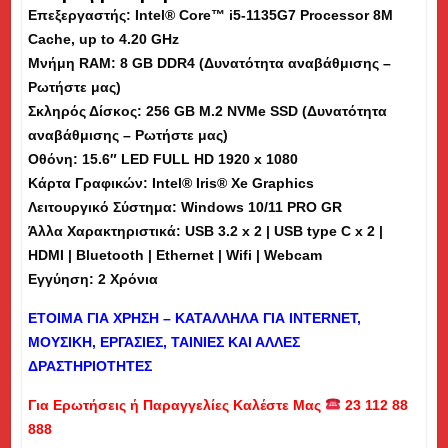
Επεξεργαστής: Intel® Core™ i5-1135G7 Processor 8M
15.6"
Cache, up to 4.20 GHz
-
Μνήμη
RAM
: 8 GB DDR4 (Δυνατότητα αναβάθμισης –
Εκθεσιακό
Ρωτήστε μας)
(dm)
Σκληρός Δίσκος: 256 GB M.2 NVMe SSD (Δυνατότητα
ποσότητα
αναβάθμισης – Ρωτήστε μας)
Οθόνη: 15.6″ LED FULL HD 1920 x 1080
Κάρτα Γραφικών: Intel® Iris® Xe Graphics
Λειτουργικό Σύστημα: Windows 10/11 PRO GR
Άλλα Χαρακτηριστικά: USB 3.2 x 2 | USB type C x 2 |
HDMI | Bluetooth | Ethernet | Wifi | Webcam
Εγγύηση: 2 Χρόνια
ΕΤΟΙΜΑ ΓΙΑ ΧΡΗΣΗ – ΚΑΤΑΛΛΗΛΑ ΓΙΑ
INTERNET
,
ΜΟΥΣΙΚΗ, ΕΡΓΑΣΙΕΣ, ΤΑΙΝΙΕΣ ΚΑΙ ΑΛΛΕΣ
ΔΡΑΣΤΗΡΙΟΤΗΤΕΣ
Για Ερωτήσεις ή Παραγγελίες Καλέστε Μας
23 112 88
888