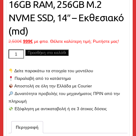
16GB RAM, 256GB M.2
NVME SSD, 14″ – Εκθεσιακό
(md)
Original
Η
2,500
€
999
€
με φπα. Θέλετε καλύτερη τιμή; Ρωτήστε μας!
price
τρέχουσα
LENOVO
Προσθήκη στο καλάθι
was:
τιμή
Thinkpad
2,500€.
είναι:
E14
999€.
Δείτε παρακάτω τα στοιχεία του μοντέλου
Gen
Παραλαβή από το κατάστημα
7,
Αποστολή σε όλη την Ελλάδα με Courier
Ultra
Δυνατότητα προβολής του μηχανήματος ΠΡΙΝ από την
5
πληρωμή
up
Εξόφληση με αντικαταβολή ή σε 3 άτοκες δόσεις
to
4.90GHz,
16GB
Περιγραφή
RAM,