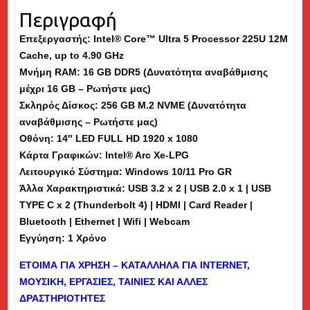
256GB
Περιγραφή
M.2
Επεξεργαστής: Intel® Core™ Ultra 5 Processor 225U 12M
NVME
Cache, up to 4.90 GHz
SSD,
Μνήμη
RAM
: 16 GB DDR5 (Δυνατότητα αναβάθμισης
14"
μέχρι 16 GB – Ρωτήστε μας)
-
Σκληρός Δίσκος: 256 GB M.2 NVME (Δυνατότητα
Εκθεσιακό
αναβάθμισης – Ρωτήστε μας)
(md)
Οθόνη: 14″ LED FULL HD 1920 x 1080
ποσότητα
Κάρτα Γραφικών: Intel® Arc Xe-LPG
Λειτουργικό Σύστημα: Windows 10/11 Pro GR
Άλλα Χαρακτηριστικά: USB 3.2 x 2 | USB 2.0 x 1 | USB
TYPE C x 2 (Thunderbolt 4) | HDMI | Card Reader |
Bluetooth | Ethernet | Wifi | Webcam
Εγγύηση: 1 Χρόνο
ΕΤΟΙΜΑ ΓΙΑ ΧΡΗΣΗ – ΚΑΤΑΛΛΗΛΑ ΓΙΑ
INTERNET
,
ΜΟΥΣΙΚΗ, ΕΡΓΑΣΙΕΣ, ΤΑΙΝΙΕΣ ΚΑΙ ΑΛΛΕΣ
ΔΡΑΣΤΗΡΙΟΤΗΤΕΣ