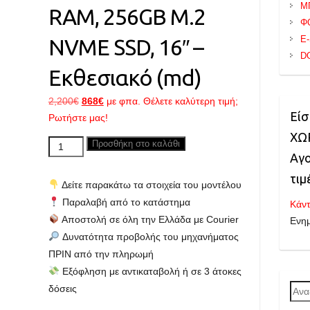
Μ
RAM, 256GB M.2
Φ
E
NVME SSD, 16″ –
D
Εκθεσιακό (md)
Original
Η
2,200
€
868
€
με φπα. Θέλετε καλύτερη τιμή;
Είσ
price
τρέχουσα
Ρωτήστε μας!
was:
τιμή
ΧΩΡ
LENOVO
Προσθήκη στο καλάθι
2,200€.
είναι:
Αγο
Thinkpad
868€.
E16
τιμ
Δείτε παρακάτω τα στοιχεία του μοντέλου
GEN
Παραλαβή από το κατάστημα
Κάντ
1,
Αποστολή σε όλη την Ελλάδα με Courier
Ενη
Core
Δυνατότητα προβολής του μηχανήματος
i7
ΠΡΙΝ από την πληρωμή
up
Εξόφληση με αντικαταβολή ή σε 3 άτοκες
to
δόσεις
Ανα
5.00GHz,
για: