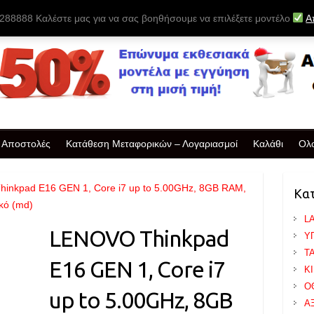
88888 Καλέστε μας για να σας βοηθήσουμε να επιλέξετε μοντέλο
Α
& Αποστολές
Κατάθεση Μεταφορικών – Λογαριασμοί
Καλάθι
Ολ
inkpad E16 GEN 1, Core i7 up to 5.00GHz, 8GB RAM,
Κα
κό (md)
L
LENOVO Thinkpad
Υ
T
E16 GEN 1, Core i7
Κ
Ο
up to 5.00GHz, 8GB
Α