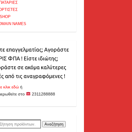
ΠΑΤΑΡΙΕΣ
ΟΡΤΙΣΤΕΣ
-SHOP
OMAIN NAMES
τε επαγγελματίας; Αγοράστε
ΙΣ ΦΠΑ ! Είστε ιδιώτης;
ράστε σε ακόμα καλύτερες
ές από τις αναγραφόμενες !
ε κλικ εδώ
ή
μερωθείτε στο
2311288888
ζήτηση
Αναζήτηση