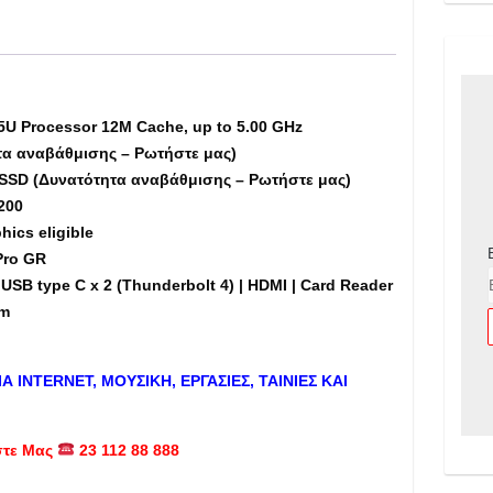
8GB
RAM,
256GB
M.2
NVME
5U Processor 12M Cache, up to 5.00 GHz
SSD,
τα αναβάθμισης – Ρωτήστε μας)
16"
SSD (Δυνατότητα αναβάθμισης – Ρωτήστε μας)
-
200
Εκθεσιακό
hics eligible
(md)
Pro GR
ποσότητα
USB type C x 2 (Thunderbolt 4) | HDMI | Card Reader
am
ΙΑ
INTERNET
, ΜΟΥΣΙΚΗ, ΕΡΓΑΣΙΕΣ, ΤΑΙΝΙΕΣ ΚΑΙ
στε Μας
23 112 88 888